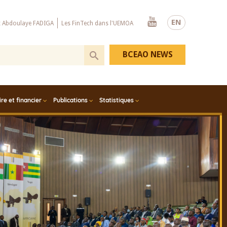
Youtube
EN
x Abdoulaye FADIGA
Les FinTech dans l'UEMOA
BCEAO NEWS
e et financier
Publications
Statistiques