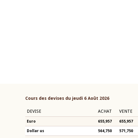
22 juillet 2026
ouverture du Comité de
Mot introductif du Gouvern
étaire de la BCEAO du 4 mars
Claude Kassi BROU lors de l
ée par son Président
présentation du rapport ann
n-Claude Kassi BROU
BCEAO
Cours des devises du jeudi 6 Août 2026
DEVISE
ACHAT
VENTE
Euro
655,957
655,957
Dollar us
564,750
571,750