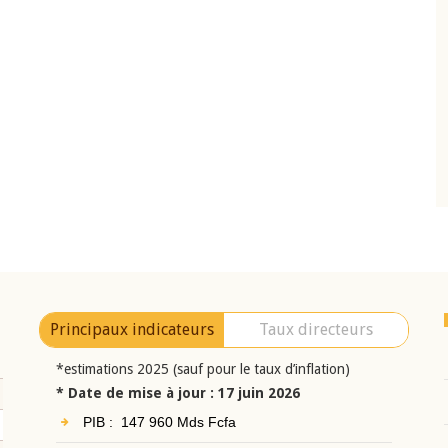
10 juin 2026
eur Jean-
Allocution d'ouverture du Comité de
a cérémonie de
Politique Monétaire de la BCEAO du 10 jui
uel 2025 de la
2026, prononcée par son Président
Monsieur Jean-Claude Kassi BROU
Principaux indicateurs
Taux directeurs
*estimations 2025 (sauf pour le taux d’inflation)
* Date de mise à jour : 17 juin 2026
PIB : 147 960 Mds Fcfa