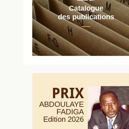
Catalogue
nt
des publications
PRIX
ABDOULAYE
FADIGA
Edition 20
26