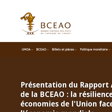
Skip
to
main
content
UMOA
BCEAO
Billets et pièces
Politique monétaire
Présentation du Rapport
de la BCEAO : la résilienc
économies de l'Union face