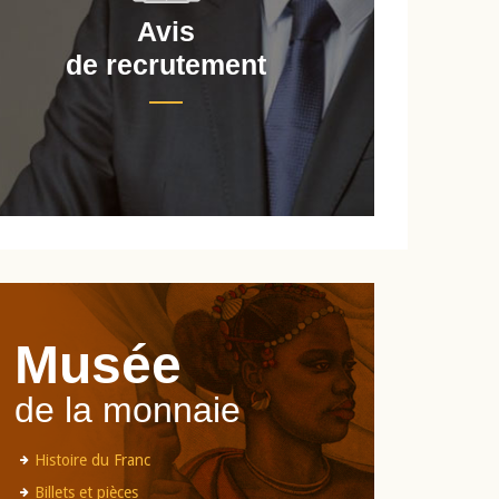
Avis
de recrutement
d
Musée
de la monnaie
Histoire du Franc
Billets et pièces