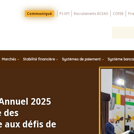
Menu
Communiqué
PI-SPI
Recrutements BCEAO
COFEB
Pri
Top
Marchés
Stabilité financière
Systèmes de paiement
Système bancair
 Annuel 2025
e des
 aux défis de