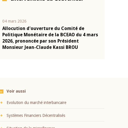
04 mars 2026
22 juillet 2026
Allocution d'ouverture du Comité de
Mot introduc
n
Politique Monétaire de la BCEAO du 4 mars
Claude Kassi
2026, prononcée par son Président
présentation
Monsieur Jean-Claude Kassi BROU
BCEAO
Voir aussi
Evolution du marché interbancaire
Systèmes Financiers Décentralisés