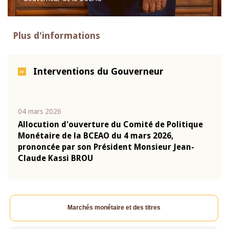
Plus d'informations
Interventions du Gouverneur
04 mars 2026
22 ju
que
Allocution d'ouverture du Comité de Politique
Mot 
Monétaire de la BCEAO du 4 mars 2026,
Kass
-
prononcée par son Président Monsieur Jean-
prés
Claude Kassi BROU
BCE
Marchés monétaire et des titres