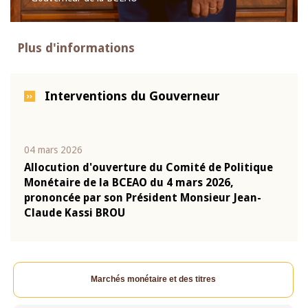
Plus d'informations
Interventions du Gouverneur
04 mars 2026
22 ju
que
Allocution d'ouverture du Comité de Politique
Mot 
Monétaire de la BCEAO du 4 mars 2026,
Kass
-
prononcée par son Président Monsieur Jean-
prés
Claude Kassi BROU
BCE
Marchés monétaire et des titres