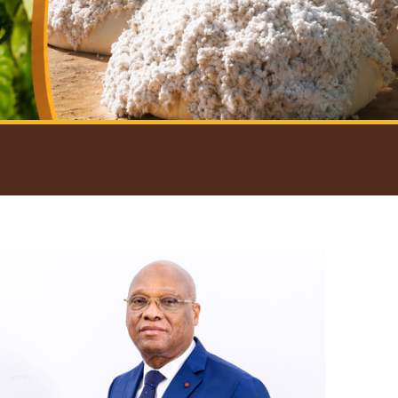
introductif du Gouverneur
Open
configuration
options