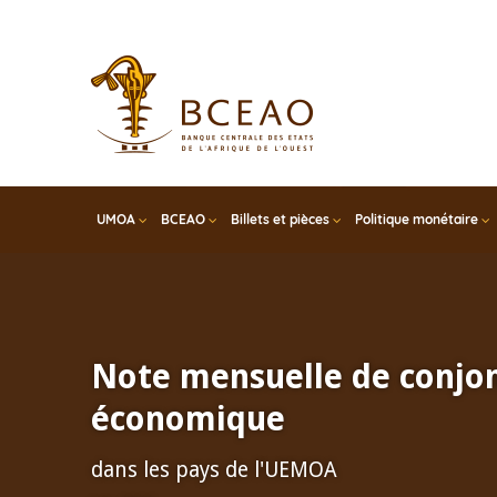
Skip
to
main
content
UMOA
BCEAO
Billets et pièces
Politique monétaire
Note mensuelle de conjo
économique
dans les pays de l'UEMOA