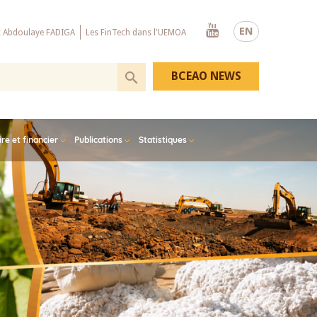
Youtube
EN
x Abdoulaye FADIGA
Les FinTech dans l'UEMOA
BCEAO NEWS
e et financier
Publications
Statistiques