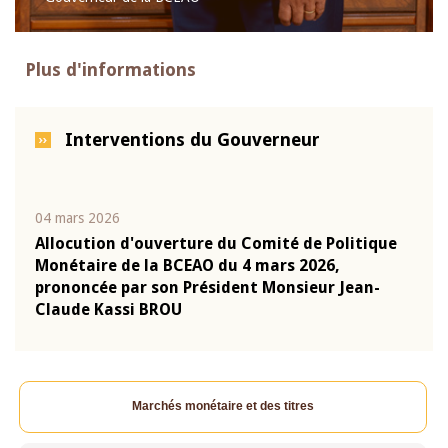
Plus d'informations
Interventions du Gouverneur
04 mars 2026
22 ju
que
Allocution d'ouverture du Comité de Politique
Mot 
Monétaire de la BCEAO du 4 mars 2026,
Kass
-
prononcée par son Président Monsieur Jean-
prés
Claude Kassi BROU
BCE
Marchés monétaire et des titres