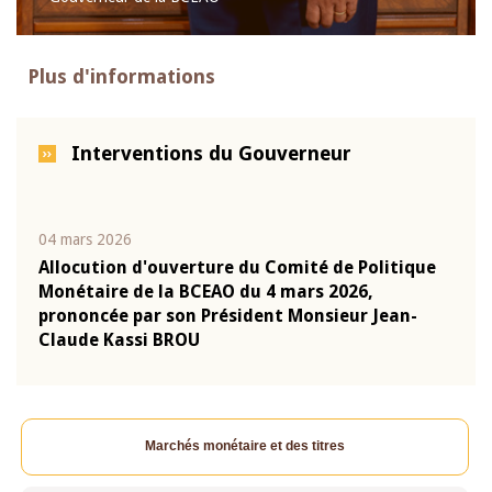
Plus d'informations
Interventions du Gouverneur
04 mars 2026
22 ju
que
Allocution d'ouverture du Comité de Politique
Mot 
Monétaire de la BCEAO du 4 mars 2026,
Kass
-
prononcée par son Président Monsieur Jean-
prés
Claude Kassi BROU
BCE
Marchés monétaire et des titres