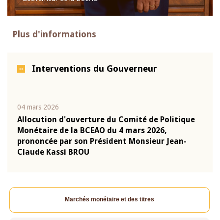
Plus d'informations
Interventions du Gouverneur
04 mars 2026
22 ju
que
Allocution d'ouverture du Comité de Politique
Mot 
Monétaire de la BCEAO du 4 mars 2026,
Kass
-
prononcée par son Président Monsieur Jean-
prés
Claude Kassi BROU
BCE
Marchés monétaire et des titres