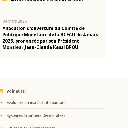
04 mars 2026
22 juillet 2026
Allocution d'ouverture du Comité de
Mot introduc
n
Politique Monétaire de la BCEAO du 4 mars
Claude Kassi
2026, prononcée par son Président
présentation
Monsieur Jean-Claude Kassi BROU
BCEAO
Voir aussi
Evolution du marché interbancaire
Systèmes Financiers Décentralisés