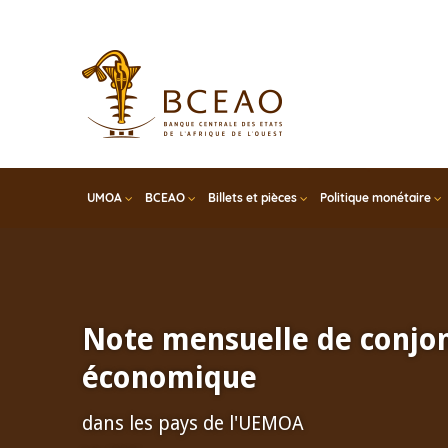
Skip
to
main
content
UMOA
BCEAO
Billets et pièces
Politique monétaire
Note mensuelle de conjo
économique
dans les pays de l'UEMOA