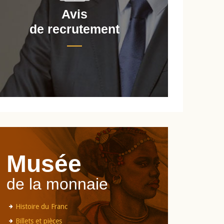
Avis
de recrutement
d
Musée
de la monnaie
Histoire du Franc
Billets et pièces