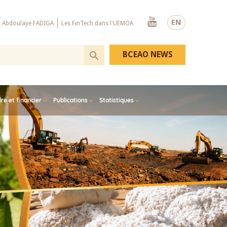
Youtube
EN
x Abdoulaye FADIGA
Les FinTech dans l'UEMOA
BCEAO NEWS
e et financier
Publications
Statistiques