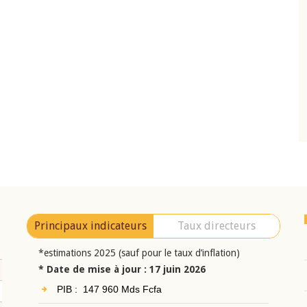
10 juin 2026
eur Jean-
Allocution d'ouverture du Comité de
a cérémonie de
Politique Monétaire de la BCEAO du 10 jui
uel 2025 de la
2026, prononcée par son Président
Monsieur Jean-Claude Kassi BROU
Principaux indicateurs
Taux directeurs
*estimations 2025 (sauf pour le taux d’inflation)
* Date de mise à jour : 17 juin 2026
PIB : 147 960 Mds Fcfa