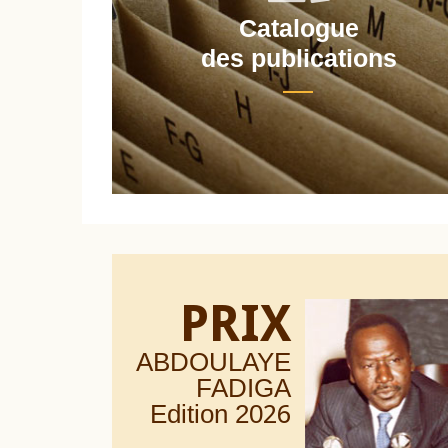
Catalogue
nt
des publications
PRIX
ABDOULAYE
FADIGA
Edition 20
26