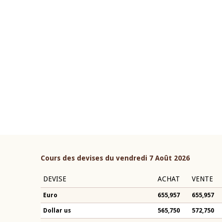
22 juillet 2026
ouverture du Comité de
Mot introductif du Gouvern
étaire de la BCEAO du 4 mars
Claude Kassi BROU lors de l
ée par son Président
présentation du rapport ann
n-Claude Kassi BROU
BCEAO
Cours des devises du vendredi 7 Août 2026
DEVISE
ACHAT
VENTE
Euro
655,957
655,957
Dollar us
565,750
572,750