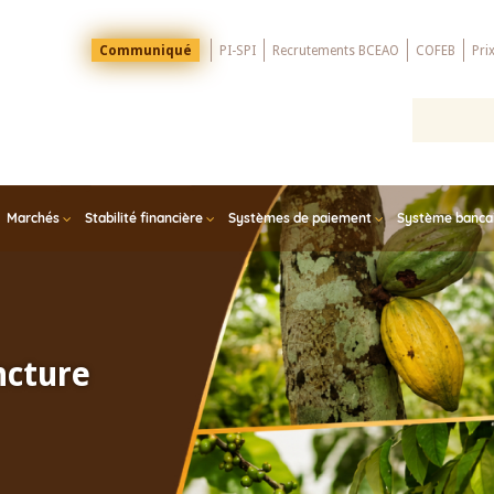
Menu
Communiqué
PI-SPI
Recrutements BCEAO
COFEB
Pri
Top
Marchés
Stabilité financière
Systèmes de paiement
Système bancair
ncture