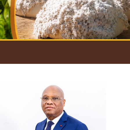
introductif du Gouverneur
Open
configuration
options