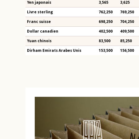
Yen japonais
3,565
3,625
Livre sterling
762,250
769,250
Franc suisse
698,250
704,250
Dollar canadien
402,500
409,500
Yuan chinois
83,500
85,250
Dirham Emirats Arabes Unis
153,500
156,500