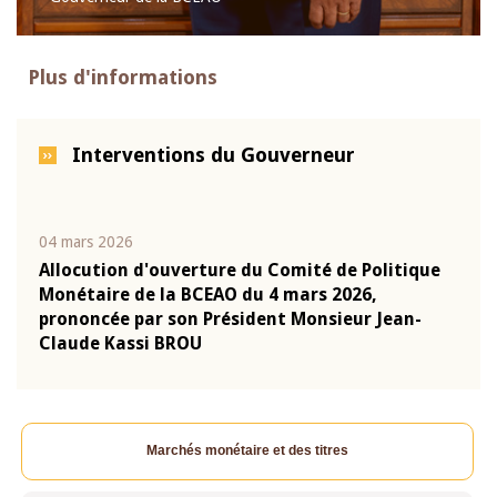
Plus d'informations
Interventions du Gouverneur
04 mars 2026
22 ju
que
Allocution d'ouverture du Comité de Politique
Mot 
Monétaire de la BCEAO du 4 mars 2026,
Kass
-
prononcée par son Président Monsieur Jean-
prés
Claude Kassi BROU
BCE
Marchés monétaire et des titres