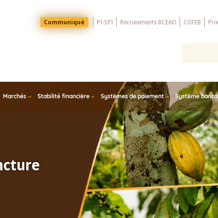
Menu
Communiqué
PI-SPI
Recrutements BCEAO
COFEB
Pri
Top
Marchés
Stabilité financière
Systèmes de paiement
Système bancair
ncture