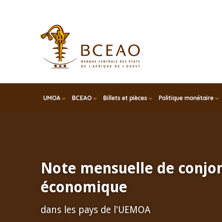
Skip
to
main
content
UMOA
BCEAO
Billets et pièces
Politique monétaire
Note mensuelle de conjo
économique
dans les pays de l'UEMOA