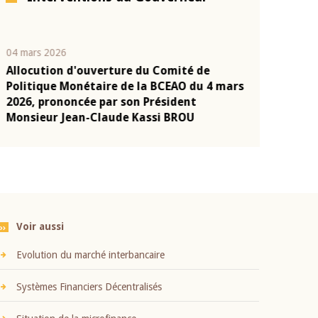
04 mars 2026
22 juillet 2026
Allocution d'ouverture du Comité de
Mot introduc
n
Politique Monétaire de la BCEAO du 4 mars
Claude Kassi
2026, prononcée par son Président
présentation
Monsieur Jean-Claude Kassi BROU
BCEAO
Voir aussi
Evolution du marché interbancaire
Systèmes Financiers Décentralisés