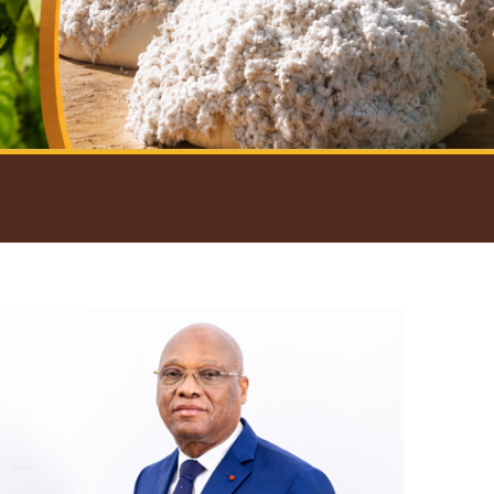
introductif du Gouverneur
Open
configuration
options