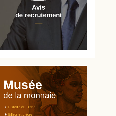
Avis
de recrutement
d
Musée
de la monnaie
Histoire du Franc
Billets et pièces