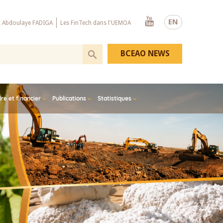
Youtube
EN
x Abdoulaye FADIGA
Les FinTech dans l'UEMOA
BCEAO NEWS
e et financier
Publications
Statistiques