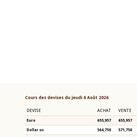
22 juillet 2026
ouverture du Comité de
Mot introductif du Gouvern
étaire de la BCEAO du 4 mars
Claude Kassi BROU lors de l
ée par son Président
présentation du rapport ann
n-Claude Kassi BROU
BCEAO
Cours des devises du jeudi 6 Août 2026
DEVISE
ACHAT
VENTE
Euro
655,957
655,957
Dollar us
564,750
571,750