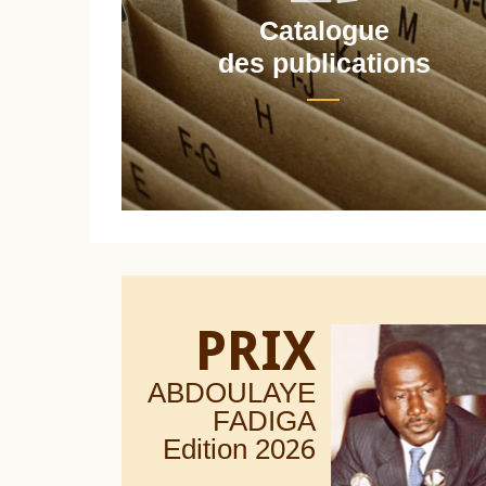
Catalogue
nt
des publications
PRIX
ABDOULAYE
FADIGA
Edition 20
26