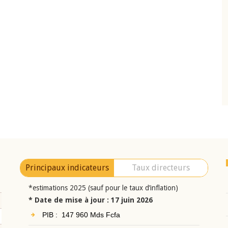
10 juin 2026
eur Jean-
Allocution d'ouverture du Comité de
a cérémonie de
Politique Monétaire de la BCEAO du 10 jui
uel 2025 de la
2026, prononcée par son Président
Monsieur Jean-Claude Kassi BROU
Principaux indicateurs
Taux directeurs
*estimations 2025 (sauf pour le taux d’inflation)
* Date de mise à jour : 17 juin 2026
PIB : 147 960 Mds Fcfa