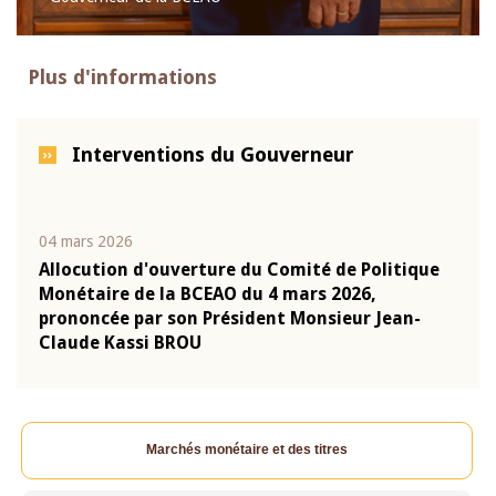
Plus d'informations
Interventions du Gouverneur
04 mars 2026
22 ju
que
Allocution d'ouverture du Comité de Politique
Mot 
Monétaire de la BCEAO du 4 mars 2026,
Kass
-
prononcée par son Président Monsieur Jean-
prés
Claude Kassi BROU
BCE
Marchés monétaire et des titres