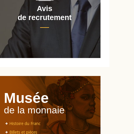
Avis
de recrutement
d
Musée
de la monnaie
Histoire du Franc
Billets et pièces