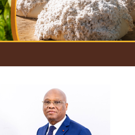
introductif du Gouverneur
Open
configuration
options