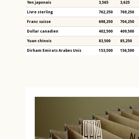
Yen japonais
3,565
3,625
Livre sterling
762,250
769,250
Franc suisse
698,250
704,250
Dollar canadien
402,500
409,500
Yuan chinois
83,500
85,250
Dirham Emirats Arabes Unis
153,500
156,500