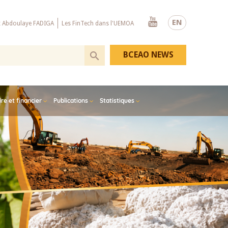
Youtube
EN
x Abdoulaye FADIGA
Les FinTech dans l'UEMOA
BCEAO NEWS
e et financier
Publications
Statistiques