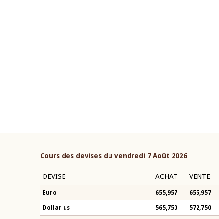
22 juillet 2026
ouverture du Comité de
Mot introductif du Gouvern
étaire de la BCEAO du 4 mars
Claude Kassi BROU lors de l
ée par son Président
présentation du rapport ann
n-Claude Kassi BROU
BCEAO
Cours des devises du vendredi 7 Août 2026
DEVISE
ACHAT
VENTE
Euro
655,957
655,957
Dollar us
565,750
572,750