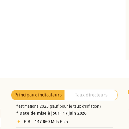
10 juin 2026
eur Jean-
Allocution d'ouverture du Comité de
a cérémonie de
Politique Monétaire de la BCEAO du 10 jui
uel 2025 de la
2026, prononcée par son Président
Monsieur Jean-Claude Kassi BROU
Principaux indicateurs
Taux directeurs
*estimations 2025 (sauf pour le taux d’inflation)
* Date de mise à jour : 17 juin 2026
PIB : 147 960 Mds Fcfa