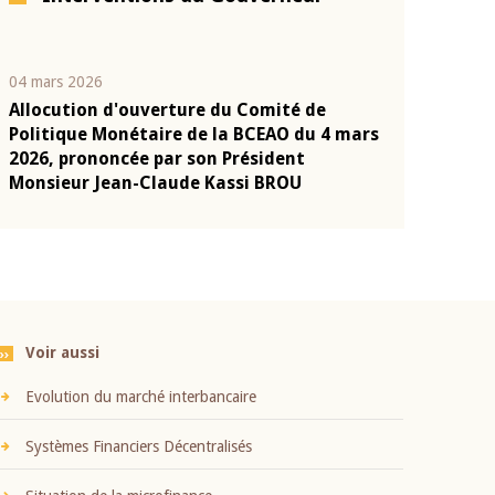
04 mars 2026
22 juillet 2026
Allocution d'ouverture du Comité de
Mot introduc
n
Politique Monétaire de la BCEAO du 4 mars
Claude Kassi
2026, prononcée par son Président
présentation
Monsieur Jean-Claude Kassi BROU
BCEAO
Voir aussi
Evolution du marché interbancaire
Systèmes Financiers Décentralisés