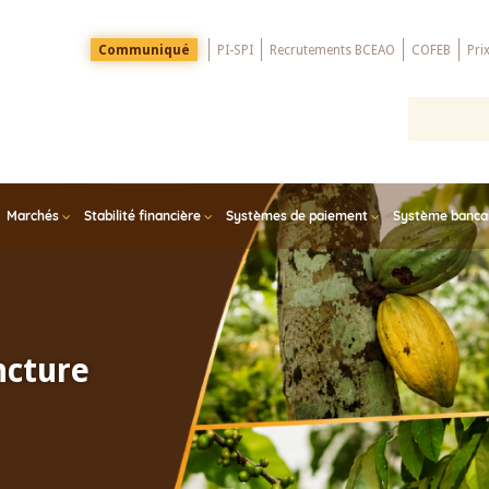
Menu
Communiqué
PI-SPI
Recrutements BCEAO
COFEB
Pri
Top
Marchés
Stabilité financière
Systèmes de paiement
Système bancair
ncture