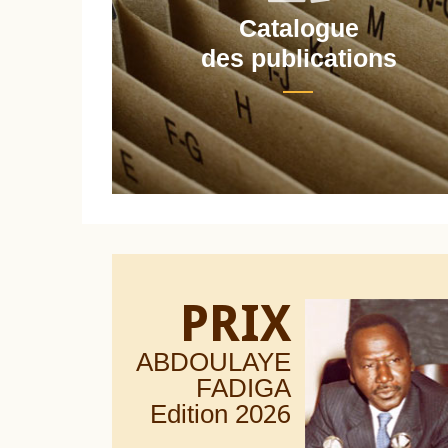
Catalogue
nt
des publications
PRIX
ABDOULAYE
FADIGA
Edition 20
26