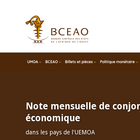
Skip
to
main
content
UMOA
BCEAO
Billets et pièces
Politique monétaire
Note mensuelle de conjo
économique
dans les pays de l'UEMOA