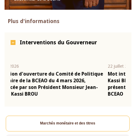
Plus d'informations
Interventions du Gouverneur
22 juillet 2026
10 ju
que
Mot introductif du Gouverneur Jean-Claude
Allo
Kassi BROU lors de la cérémonie de
Moné
-
présentation du rapport annuel 2025 de la
pron
BCEAO
Clau
Marchés monétaire et des titres