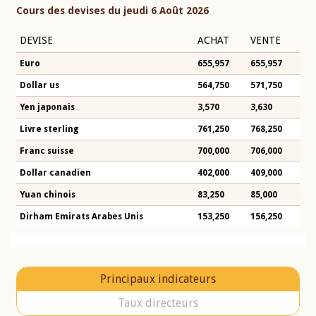
Cours des devises du jeudi 6 Août 2026
DEVISE
ACHAT
VENTE
Euro
655,957
655,957
Dollar us
564,750
571,750
Yen japonais
3,570
3,630
Livre sterling
761,250
768,250
Franc suisse
700,000
706,000
Dollar canadien
402,000
409,000
Yuan chinois
83,250
85,000
Dirham Emirats Arabes Unis
153,250
156,250
Principaux indicateurs
Taux directeurs