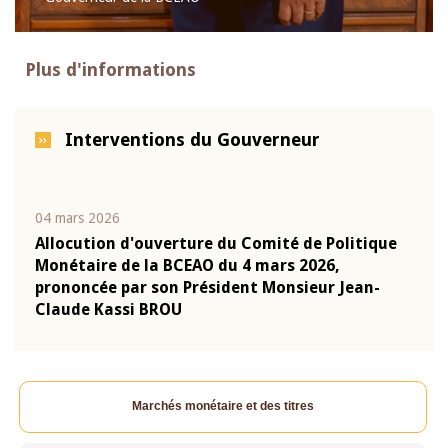
Plus d'informations
Interventions du Gouverneur
04 mars 2026
22 ju
que
Allocution d'ouverture du Comité de Politique
Mot 
Monétaire de la BCEAO du 4 mars 2026,
Kass
-
prononcée par son Président Monsieur Jean-
prés
Claude Kassi BROU
BCE
Marchés monétaire et des titres