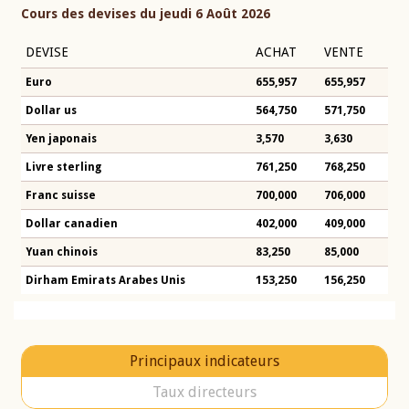
Cours des devises du jeudi 6 Août 2026
DEVISE
ACHAT
VENTE
Euro
655,957
655,957
Dollar us
564,750
571,750
Yen japonais
3,570
3,630
Livre sterling
761,250
768,250
Franc suisse
700,000
706,000
Dollar canadien
402,000
409,000
Yuan chinois
83,250
85,000
Dirham Emirats Arabes Unis
153,250
156,250
Principaux indicateurs
Taux directeurs