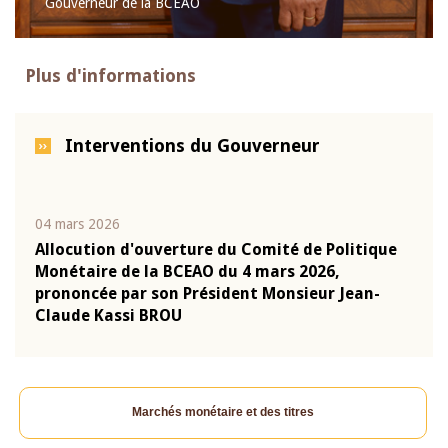
Gouverneur de la BCEAO
Plus d'informations
Interventions du Gouverneur
04 mars 2026
22 ju
que
Allocution d'ouverture du Comité de Politique
Mot 
Monétaire de la BCEAO du 4 mars 2026,
Kass
-
prononcée par son Président Monsieur Jean-
prés
Claude Kassi BROU
BCE
Marchés monétaire et des titres