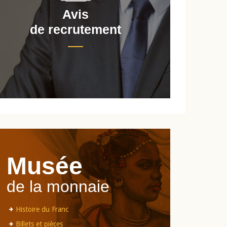
Avis
de recrutement
d
Musée
de la monnaie
Histoire du Franc
Billets et pièces