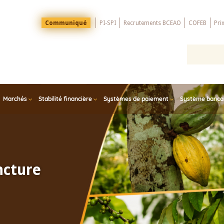
Menu
Communiqué
PI-SPI
Recrutements BCEAO
COFEB
Pri
Top
Marchés
Stabilité financière
Systèmes de paiement
Système bancair
ncture