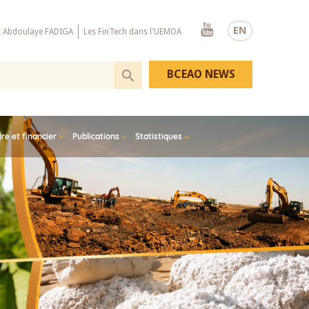
Youtube
EN
x Abdoulaye FADIGA
Les FinTech dans l'UEMOA
BCEAO NEWS
e et financier
Publications
Statistiques