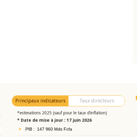
10 juin 2026
eur Jean-
Allocution d'ouverture du Comité de
a cérémonie de
Politique Monétaire de la BCEAO du 10 jui
uel 2025 de la
2026, prononcée par son Président
Monsieur Jean-Claude Kassi BROU
Principaux indicateurs
Taux directeurs
*estimations 2025 (sauf pour le taux d’inflation)
* Date de mise à jour : 17 juin 2026
PIB : 147 960 Mds Fcfa