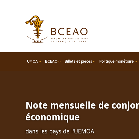
Skip
to
main
content
UMOA
BCEAO
Billets et pièces
Politique monétaire
Note mensuelle de conjo
économique
dans les pays de l'UEMOA