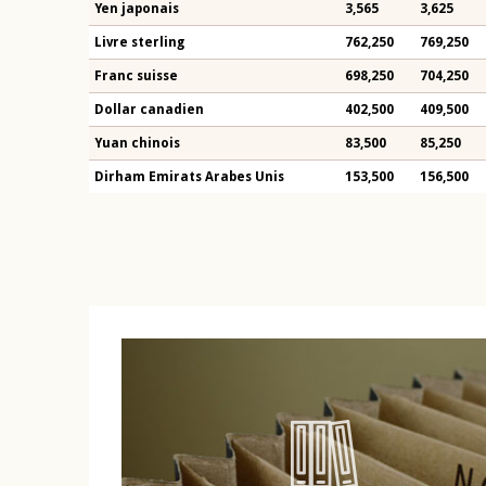
Yen japonais
3,565
3,625
Livre sterling
762,250
769,250
Franc suisse
698,250
704,250
Dollar canadien
402,500
409,500
Yuan chinois
83,500
85,250
Dirham Emirats Arabes Unis
153,500
156,500