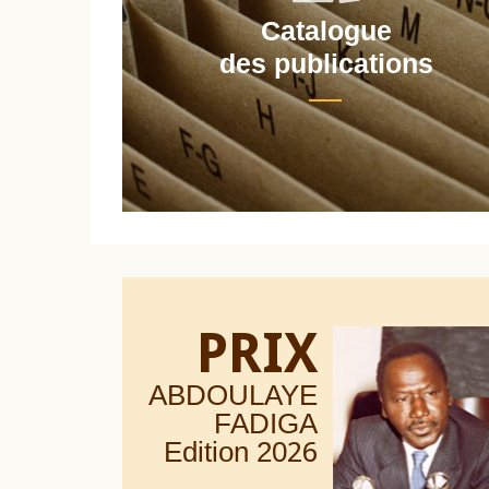
Catalogue
nt
des publications
PRIX
ABDOULAYE
FADIGA
Edition 20
26