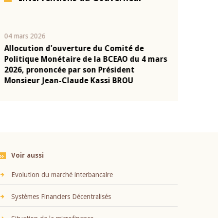
04 mars 2026
22 juillet 2026
Allocution d'ouverture du Comité de
Mot introduc
n
Politique Monétaire de la BCEAO du 4 mars
Claude Kassi
2026, prononcée par son Président
présentation
Monsieur Jean-Claude Kassi BROU
BCEAO
Voir aussi
Evolution du marché interbancaire
Systèmes Financiers Décentralisés