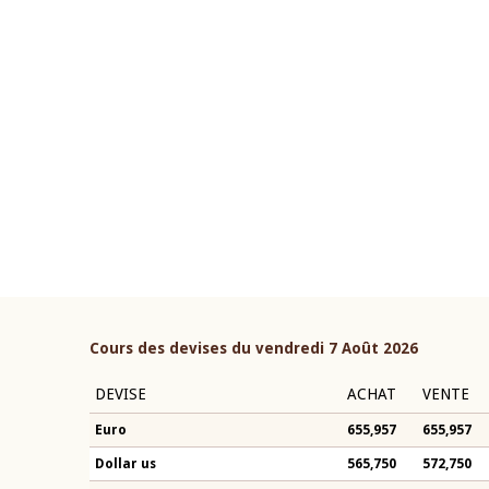
22 juillet 2026
ouverture du Comité de
Mot introductif du Gouvern
étaire de la BCEAO du 4 mars
Claude Kassi BROU lors de l
ée par son Président
présentation du rapport ann
n-Claude Kassi BROU
BCEAO
Cours des devises du vendredi 7 Août 2026
DEVISE
ACHAT
VENTE
Euro
655,957
655,957
Dollar us
565,750
572,750