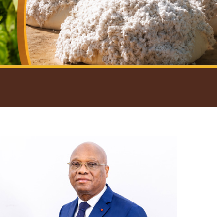
introductif du Gouverneur
Open
configuration
options