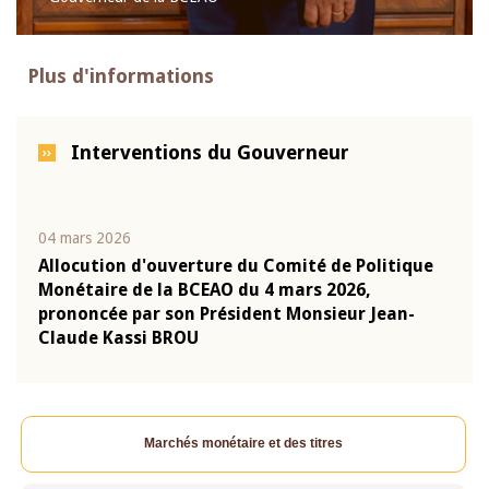
Plus d'informations
Interventions du Gouverneur
04 mars 2026
22 ju
que
Allocution d'ouverture du Comité de Politique
Mot 
Monétaire de la BCEAO du 4 mars 2026,
Kass
-
prononcée par son Président Monsieur Jean-
prés
Claude Kassi BROU
BCE
Marchés monétaire et des titres