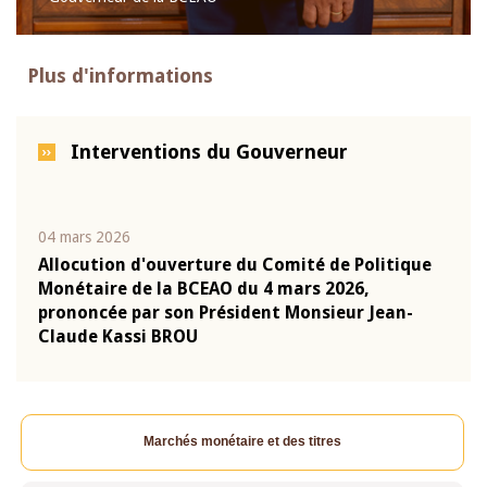
Plus d'informations
Interventions du Gouverneur
04 mars 2026
22 ju
que
Allocution d'ouverture du Comité de Politique
Mot 
Monétaire de la BCEAO du 4 mars 2026,
Kass
-
prononcée par son Président Monsieur Jean-
prés
Claude Kassi BROU
BCE
Marchés monétaire et des titres