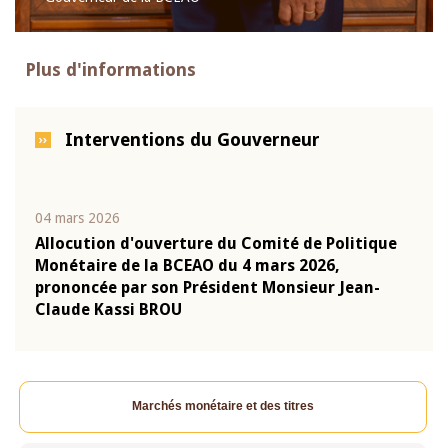
Plus d'informations
Interventions du Gouverneur
04 mars 2026
22 ju
que
Allocution d'ouverture du Comité de Politique
Mot 
Monétaire de la BCEAO du 4 mars 2026,
Kass
-
prononcée par son Président Monsieur Jean-
prés
Claude Kassi BROU
BCE
Marchés monétaire et des titres