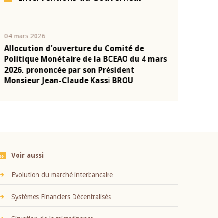
04 mars 2026
22 juillet 2026
Allocution d'ouverture du Comité de
Mot introduc
n
Politique Monétaire de la BCEAO du 4 mars
Claude Kassi
2026, prononcée par son Président
présentation
Monsieur Jean-Claude Kassi BROU
BCEAO
Voir aussi
Evolution du marché interbancaire
Systèmes Financiers Décentralisés