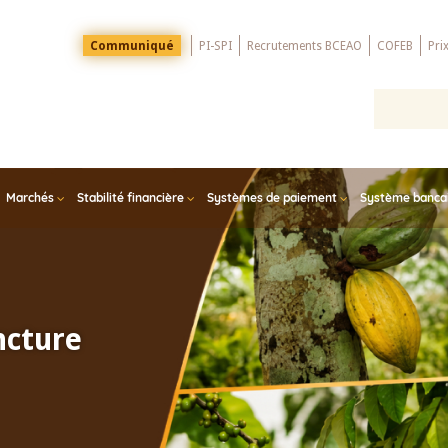
Menu
Communiqué
PI-SPI
Recrutements BCEAO
COFEB
Pri
Top
Marchés
Stabilité financière
Systèmes de paiement
Système bancair
ncture