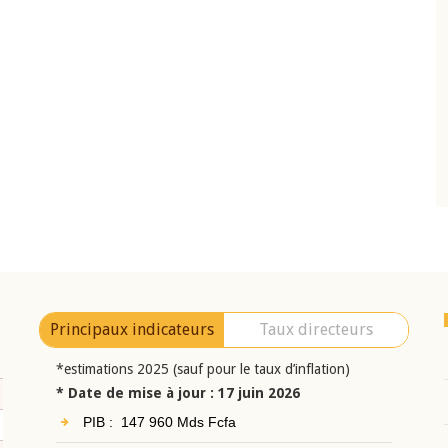
10 juin 2026
eur Jean-
Allocution d'ouverture du Comité de
a cérémonie de
Politique Monétaire de la BCEAO du 10 jui
uel 2025 de la
2026, prononcée par son Président
Monsieur Jean-Claude Kassi BROU
Principaux indicateurs
Taux directeurs
*estimations 2025 (sauf pour le taux d’inflation)
* Date de mise à jour : 17 juin 2026
PIB : 147 960 Mds Fcfa