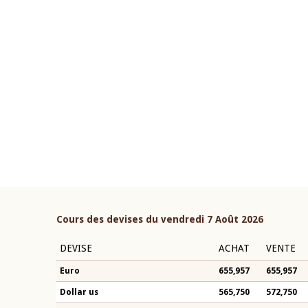
22 juillet 2026
ouverture du Comité de
Mot introductif du Gouvern
étaire de la BCEAO du 4 mars
Claude Kassi BROU lors de l
ée par son Président
présentation du rapport ann
n-Claude Kassi BROU
BCEAO
Cours des devises du vendredi 7 Août 2026
DEVISE
ACHAT
VENTE
Euro
655,957
655,957
Dollar us
565,750
572,750