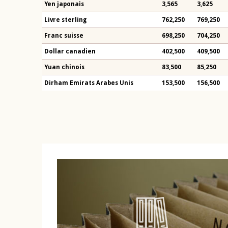
Yen japonais
3,565
3,625
Livre sterling
762,250
769,250
Franc suisse
698,250
704,250
Dollar canadien
402,500
409,500
Yuan chinois
83,500
85,250
Dirham Emirats Arabes Unis
153,500
156,500