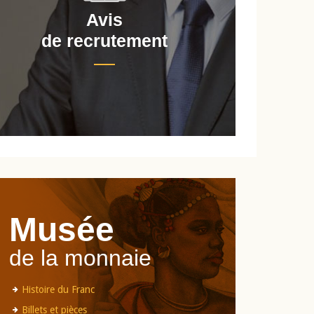
Avis
de recrutement
d
Musée
de la monnaie
Histoire du Franc
Billets et pièces