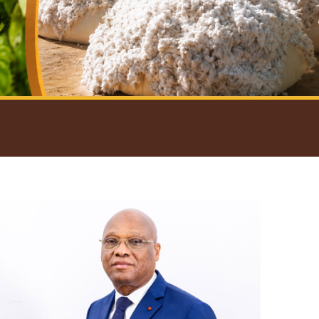
introductif du Gouverneur
Open
configuration
options