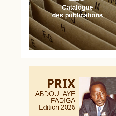
Catalogue
nt
des publications
PRIX
ABDOULAYE
FADIGA
Edition 20
26