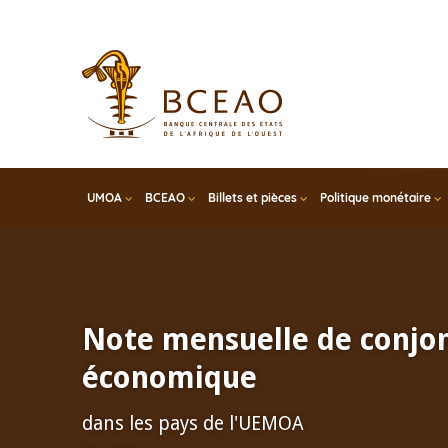
Skip
to
main
content
UMOA
BCEAO
Billets et pièces
Politique monétaire
Note mensuelle de conjo
économique
dans les pays de l'UEMOA