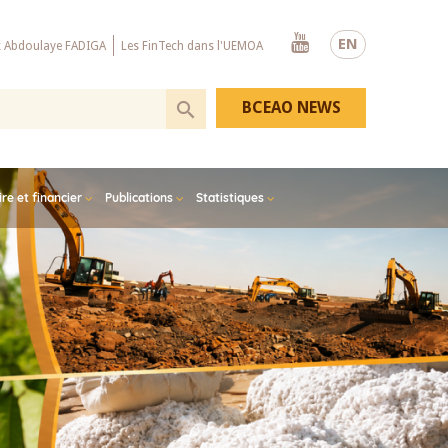
Youtube
EN
x Abdoulaye FADIGA
Les FinTech dans l'UEMOA
BCEAO NEWS
e et financier
Publications
Statistiques