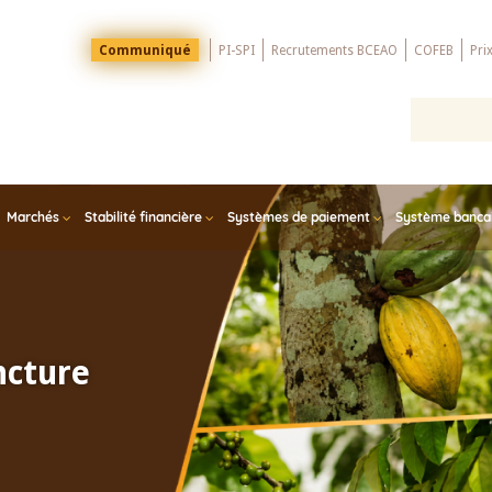
Menu
Communiqué
PI-SPI
Recrutements BCEAO
COFEB
Pri
Top
Marchés
Stabilité financière
Systèmes de paiement
Système bancair
ncture