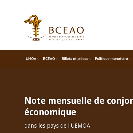
Skip
to
main
content
UMOA
BCEAO
Billets et pièces
Politique monétaire
Note mensuelle de conjo
économique
dans les pays de l'UEMOA