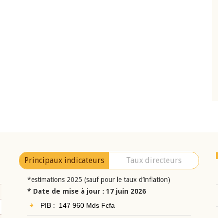
10 juin 2026
eur Jean-
Allocution d'ouverture du Comité de
a cérémonie de
Politique Monétaire de la BCEAO du 10 jui
uel 2025 de la
2026, prononcée par son Président
Monsieur Jean-Claude Kassi BROU
Principaux indicateurs
Taux directeurs
*estimations 2025 (sauf pour le taux d’inflation)
* Date de mise à jour : 17 juin 2026
PIB : 147 960 Mds Fcfa