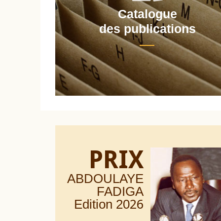
Catalogue
nt
des publications
PRIX
ABDOULAYE
FADIGA
Edition 20
26