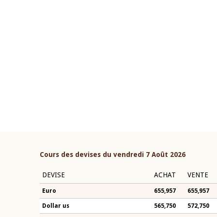
22 juillet 2026
ouverture du Comité de
Mot introductif du Gouvern
étaire de la BCEAO du 4 mars
Claude Kassi BROU lors de l
ée par son Président
présentation du rapport ann
n-Claude Kassi BROU
BCEAO
Cours des devises du vendredi 7 Août 2026
DEVISE
ACHAT
VENTE
Euro
655,957
655,957
Dollar us
565,750
572,750