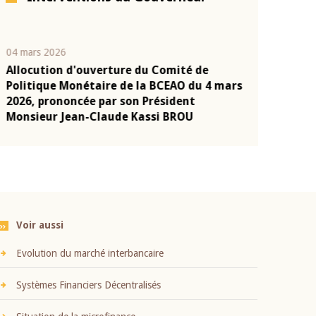
04 mars 2026
22 juillet 2026
Allocution d'ouverture du Comité de
Mot introduc
n
Politique Monétaire de la BCEAO du 4 mars
Claude Kassi
2026, prononcée par son Président
présentation
Monsieur Jean-Claude Kassi BROU
BCEAO
Voir aussi
Evolution du marché interbancaire
Systèmes Financiers Décentralisés