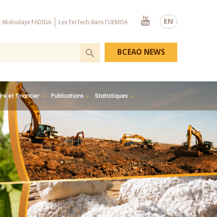
Youtube
EN
x Abdoulaye FADIGA
Les FinTech dans l'UEMOA
BCEAO NEWS
e et financier
Publications
Statistiques