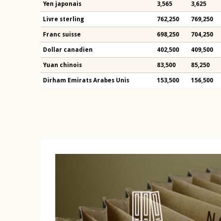
Yen japonais
3,565
3,625
Livre sterling
762,250
769,250
Franc suisse
698,250
704,250
Dollar canadien
402,500
409,500
Yuan chinois
83,500
85,250
Dirham Emirats Arabes Unis
153,500
156,500