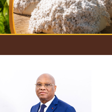
introductif du Gouverneur
Open
configuration
options