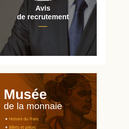
Avis
de recrutement
d
Musée
de la monnaie
Histoire du Franc
Billets et pièces