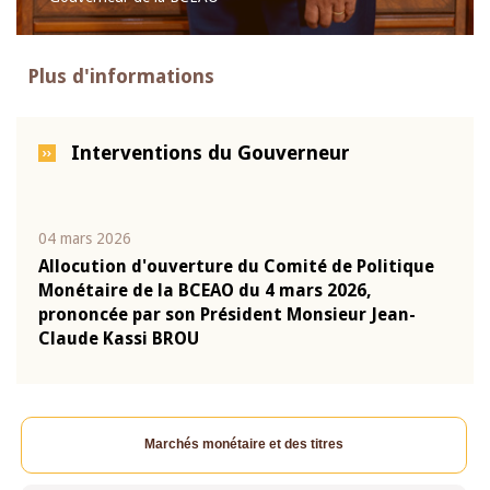
Plus d'informations
Interventions du Gouverneur
04 mars 2026
22 ju
que
Allocution d'ouverture du Comité de Politique
Mot 
Monétaire de la BCEAO du 4 mars 2026,
Kass
-
prononcée par son Président Monsieur Jean-
prés
Claude Kassi BROU
BCE
Marchés monétaire et des titres