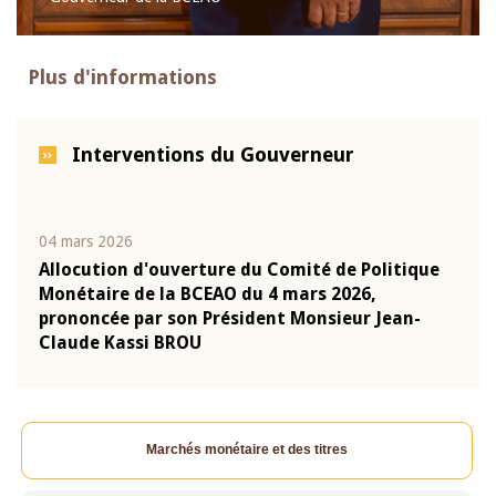
Plus d'informations
Interventions du Gouverneur
04 mars 2026
22 ju
que
Allocution d'ouverture du Comité de Politique
Mot 
Monétaire de la BCEAO du 4 mars 2026,
Kass
-
prononcée par son Président Monsieur Jean-
prés
Claude Kassi BROU
BCE
Marchés monétaire et des titres