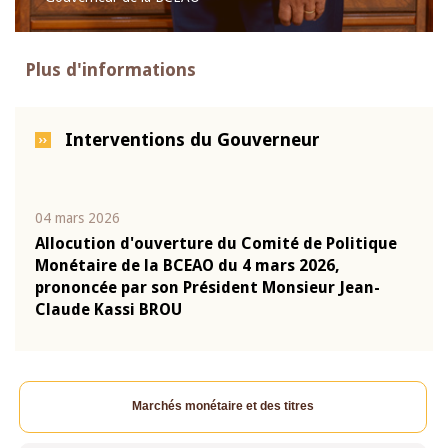
Plus d'informations
Interventions du Gouverneur
04 mars 2026
22 ju
que
Allocution d'ouverture du Comité de Politique
Mot 
Monétaire de la BCEAO du 4 mars 2026,
Kass
-
prononcée par son Président Monsieur Jean-
prés
Claude Kassi BROU
BCE
Marchés monétaire et des titres