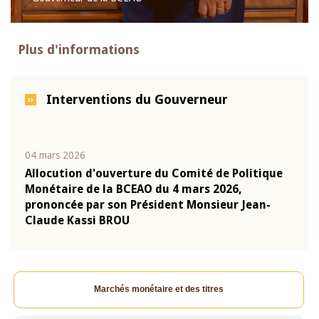
Plus d'informations
Interventions du Gouverneur
04 mars 2026
22 ju
que
Allocution d'ouverture du Comité de Politique
Mot 
Monétaire de la BCEAO du 4 mars 2026,
Kass
-
prononcée par son Président Monsieur Jean-
prés
Claude Kassi BROU
BCE
Marchés monétaire et des titres