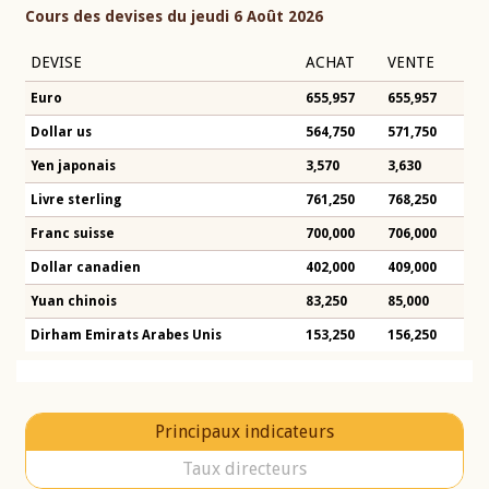
Cours des devises du jeudi 6 Août 2026
DEVISE
ACHAT
VENTE
Euro
655,957
655,957
Dollar us
564,750
571,750
Yen japonais
3,570
3,630
Livre sterling
761,250
768,250
Franc suisse
700,000
706,000
Dollar canadien
402,000
409,000
Yuan chinois
83,250
85,000
Dirham Emirats Arabes Unis
153,250
156,250
Principaux indicateurs
Taux directeurs