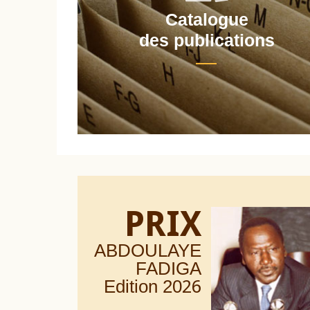
Catalogue
nt
des publications
PRIX
ABDOULAYE
FADIGA
Edition 20
26