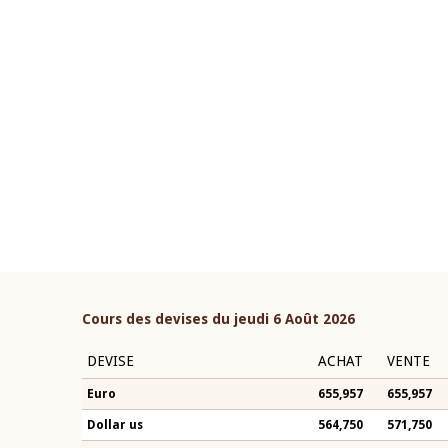
22 juillet 2026
ouverture du Comité de
Mot introductif du Gouvern
étaire de la BCEAO du 4 mars
Claude Kassi BROU lors de l
ée par son Président
présentation du rapport ann
n-Claude Kassi BROU
BCEAO
Cours des devises du jeudi 6 Août 2026
DEVISE
ACHAT
VENTE
Euro
655,957
655,957
Dollar us
564,750
571,750