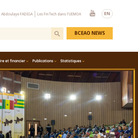
Youtube
EN
x Abdoulaye FADIGA
Les FinTech dans l'UEMOA
BCEAO NEWS
e et financier
Publications
Statistiques