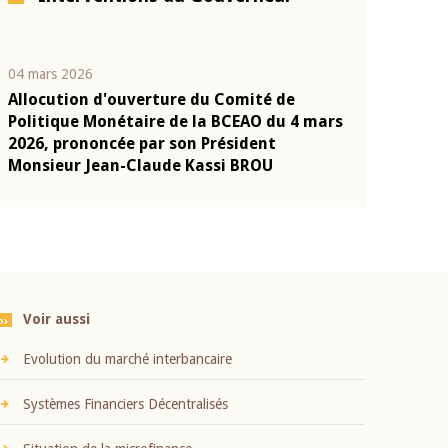
04 mars 2026
22 juillet 2026
Allocution d'ouverture du Comité de
Mot introduc
n
Politique Monétaire de la BCEAO du 4 mars
Claude Kassi
2026, prononcée par son Président
présentation
Monsieur Jean-Claude Kassi BROU
BCEAO
Voir aussi
Evolution du marché interbancaire
Systèmes Financiers Décentralisés