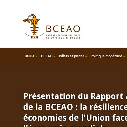
Skip
to
main
content
UMOA
BCEAO
Billets et pièces
Politique monétaire
Présentation du Rapport
de la BCEAO : la résilienc
économies de l'Union face