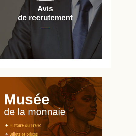
Avis
de recrutement
d
Musée
de la monnaie
Histoire du Franc
Billets et pièces