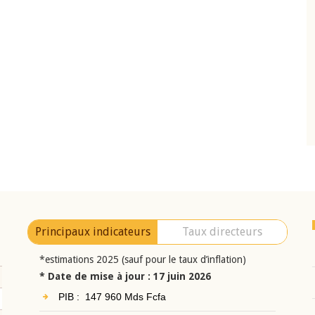
10 juin 2026
eur Jean-
Allocution d'ouverture du Comité de
a cérémonie de
Politique Monétaire de la BCEAO du 10 jui
uel 2025 de la
2026, prononcée par son Président
Monsieur Jean-Claude Kassi BROU
Principaux indicateurs
Taux directeurs
*estimations 2025 (sauf pour le taux d’inflation)
* Date de mise à jour : 17 juin 2026
PIB : 147 960 Mds Fcfa