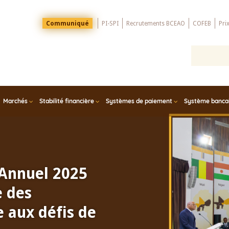
Menu
Communiqué
PI-SPI
Recrutements BCEAO
COFEB
Pri
Top
Marchés
Stabilité financière
Systèmes de paiement
Système bancair
 Annuel 2025
e des
 aux défis de