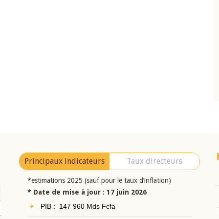
10 juin 2026
eur Jean-
Allocution d'ouverture du Comité de
a cérémonie de
Politique Monétaire de la BCEAO du 10 jui
uel 2025 de la
2026, prononcée par son Président
Monsieur Jean-Claude Kassi BROU
Principaux indicateurs
Taux directeurs
*estimations 2025 (sauf pour le taux d’inflation)
* Date de mise à jour : 17 juin 2026
PIB : 147 960 Mds Fcfa