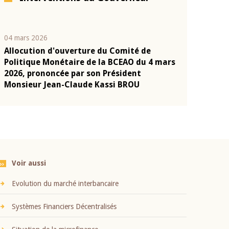
04 mars 2026
22 juillet 2026
Allocution d'ouverture du Comité de
Mot introduc
n
Politique Monétaire de la BCEAO du 4 mars
Claude Kassi
2026, prononcée par son Président
présentation
Monsieur Jean-Claude Kassi BROU
BCEAO
Voir aussi
Evolution du marché interbancaire
Systèmes Financiers Décentralisés