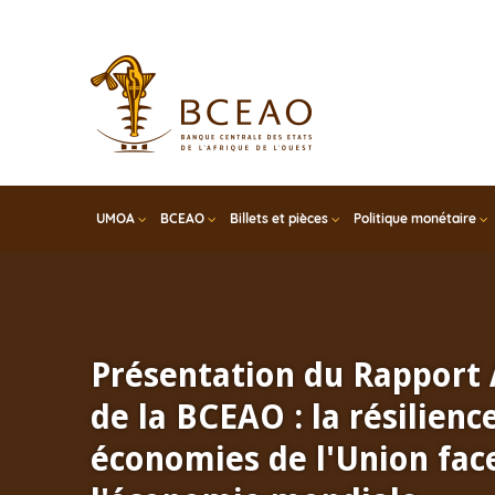
Skip
to
main
content
UMOA
BCEAO
Billets et pièces
Politique monétaire
Présentation du Rapport
de la BCEAO : la résilienc
économies de l'Union face