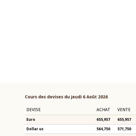
22 juillet 2026
ouverture du Comité de
Mot introductif du Gouvern
étaire de la BCEAO du 4 mars
Claude Kassi BROU lors de l
ée par son Président
présentation du rapport ann
n-Claude Kassi BROU
BCEAO
Cours des devises du jeudi 6 Août 2026
DEVISE
ACHAT
VENTE
Euro
655,957
655,957
Dollar us
564,750
571,750