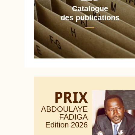
Catalogue
nt
des publications
PRIX
ABDOULAYE
FADIGA
Edition 20
26