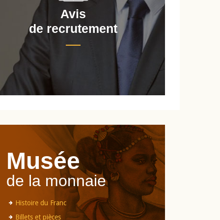
Avis
de recrutement
d
Musée
de la monnaie
Histoire du Franc
Billets et pièces