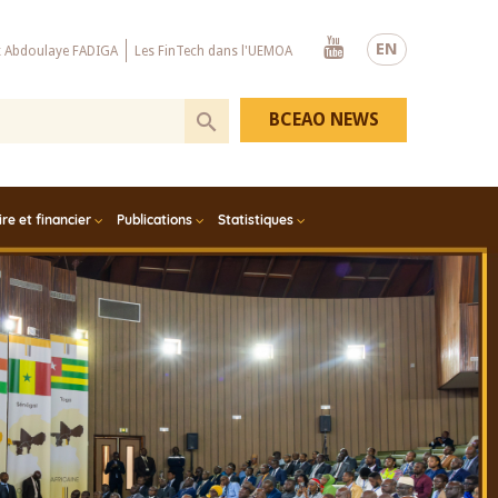
Youtube
EN
x Abdoulaye FADIGA
Les FinTech dans l'UEMOA
BCEAO NEWS
e et financier
Publications
Statistiques