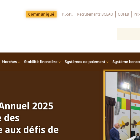
Menu
Communiqué
PI-SPI
Recrutements BCEAO
COFEB
Pri
Top
Marchés
Stabilité financière
Systèmes de paiement
Système bancair
 Annuel 2025
e des
 aux défis de