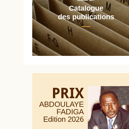
Catalogue
nt
des publications
PRIX
ABDOULAYE
FADIGA
Edition 20
26