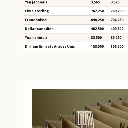
Yen japonais
3,565
3,625
Livre sterling
762,250
769,250
Franc suisse
698,250
704,250
Dollar canadien
402,500
409,500
Yuan chinois
83,500
85,250
Dirham Emirats Arabes Unis
153,500
156,500