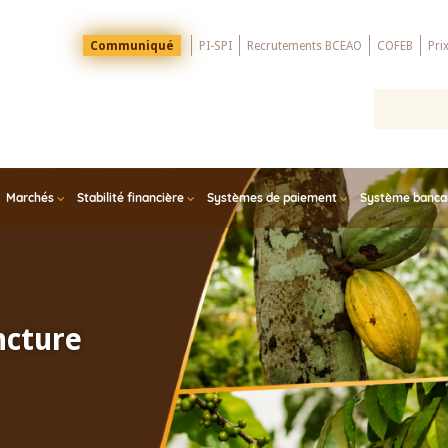
Menu
Communiqué
PI-SPI
Recrutements BCEAO
COFEB
Pri
Top
Marchés
Stabilité financière
Systèmes de paiement
Système bancair
ncture