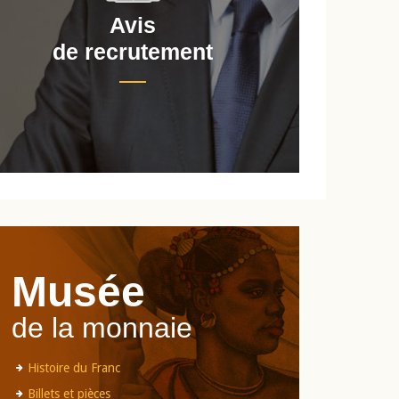
Avis
de recrutement
d
Musée
de la monnaie
Histoire du Franc
Billets et pièces