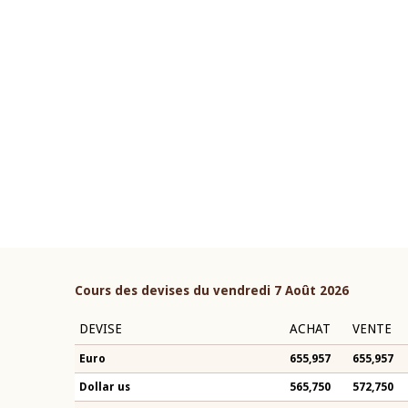
22 juillet 2026
ouverture du Comité de
Mot introductif du Gouvern
étaire de la BCEAO du 4 mars
Claude Kassi BROU lors de l
ée par son Président
présentation du rapport ann
n-Claude Kassi BROU
BCEAO
Cours des devises du vendredi 7 Août 2026
DEVISE
ACHAT
VENTE
Euro
655,957
655,957
Dollar us
565,750
572,750