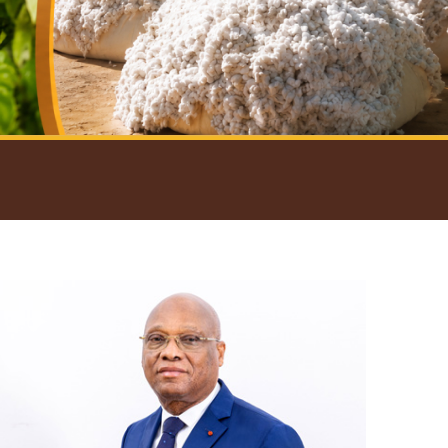
introductif du Gouverneur
Open
configuration
options