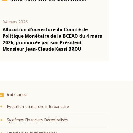
04 mars 2026
22 juillet 2026
Allocution d'ouverture du Comité de
Mot introduc
n
Politique Monétaire de la BCEAO du 4 mars
Claude Kassi
2026, prononcée par son Président
présentation
Monsieur Jean-Claude Kassi BROU
BCEAO
Voir aussi
Evolution du marché interbancaire
Systèmes Financiers Décentralisés