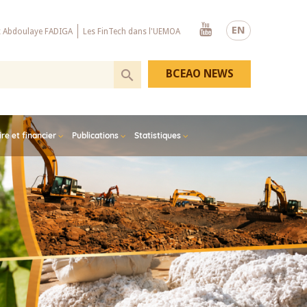
Youtube
EN
x Abdoulaye FADIGA
Les FinTech dans l'UEMOA
BCEAO NEWS
e et financier
Publications
Statistiques