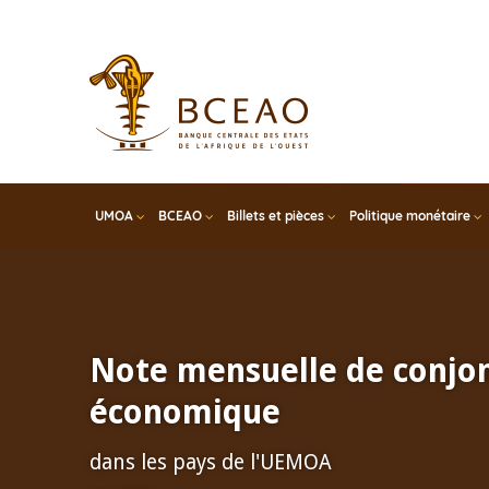
Skip
to
main
content
UMOA
BCEAO
Billets et pièces
Politique monétaire
Note mensuelle de conjo
économique
dans les pays de l'UEMOA