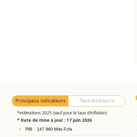
10 juin 2026
eur Jean-
Allocution d'ouverture du Comité de
a cérémonie de
Politique Monétaire de la BCEAO du 10 jui
uel 2025 de la
2026, prononcée par son Président
Monsieur Jean-Claude Kassi BROU
Principaux indicateurs
Taux directeurs
*estimations 2025 (sauf pour le taux d’inflation)
* Date de mise à jour : 17 juin 2026
PIB : 147 960 Mds Fcfa