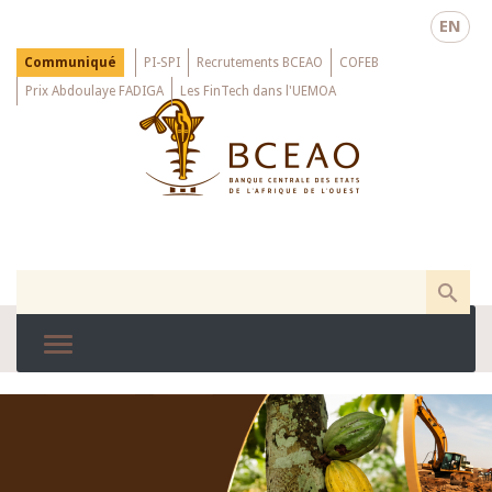
Skip
EN
to
main
Menu
Communiqué
PI-SPI
Recrutements BCEAO
COFEB
Top
content
Prix Abdoulaye FADIGA
Les FinTech dans l'UEMOA