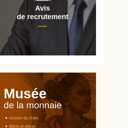
Avis
de recrutement
d
Musée
de la monnaie
Histoire du Franc
Billets et pièces