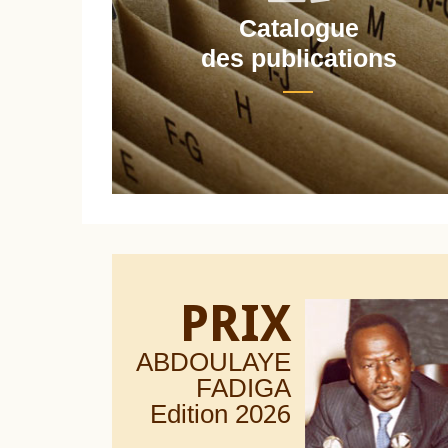
Catalogue
nt
des publications
PRIX
ABDOULAYE
FADIGA
Edition 20
26