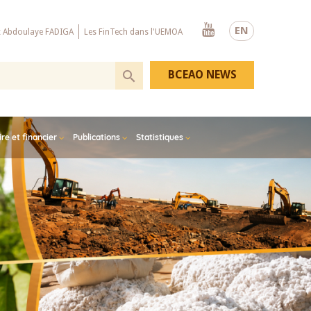
Youtube
EN
x Abdoulaye FADIGA
Les FinTech dans l'UEMOA
BCEAO NEWS
e et financier
Publications
Statistiques