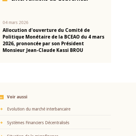
04 mars 2026
22 juillet 2026
Allocution d'ouverture du Comité de
Mot introduc
n
Politique Monétaire de la BCEAO du 4 mars
Claude Kassi
2026, prononcée par son Président
présentation
Monsieur Jean-Claude Kassi BROU
BCEAO
Voir aussi
Evolution du marché interbancaire
Systèmes Financiers Décentralisés