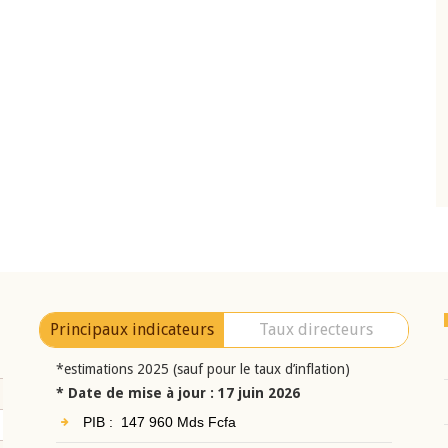
10 juin 2026
eur Jean-
Allocution d'ouverture du Comité de
a cérémonie de
Politique Monétaire de la BCEAO du 10 jui
uel 2025 de la
2026, prononcée par son Président
Monsieur Jean-Claude Kassi BROU
Principaux indicateurs
Taux directeurs
*estimations 2025 (sauf pour le taux d’inflation)
* Date de mise à jour : 17 juin 2026
PIB : 147 960 Mds Fcfa