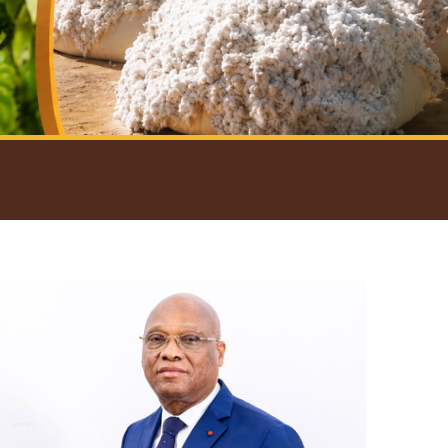
introductif du Gouverneur
Open
configuration
options