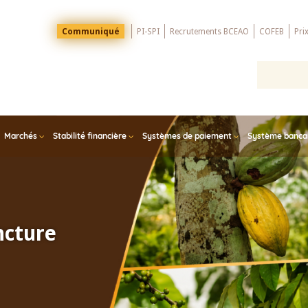
Menu
Communiqué
PI-SPI
Recrutements BCEAO
COFEB
Pri
Top
Marchés
Stabilité financière
Systèmes de paiement
Système bancair
ncture