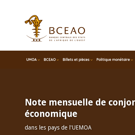
Skip
to
main
content
UMOA
BCEAO
Billets et pièces
Politique monétaire
Note mensuelle de conjo
économique
dans les pays de l'UEMOA