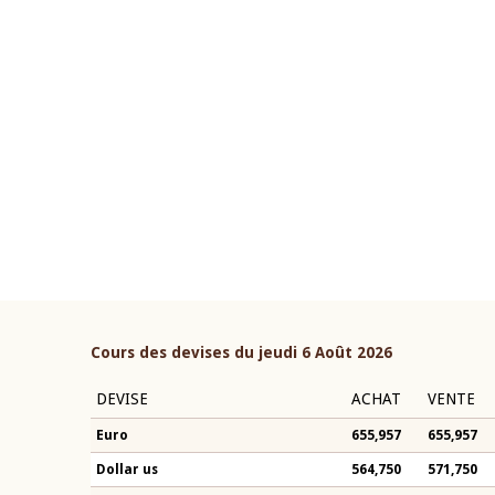
22 juillet 2026
ouverture du Comité de
Mot introductif du Gouvern
étaire de la BCEAO du 4 mars
Claude Kassi BROU lors de l
ée par son Président
présentation du rapport ann
n-Claude Kassi BROU
BCEAO
Cours des devises du jeudi 6 Août 2026
DEVISE
ACHAT
VENTE
Euro
655,957
655,957
Dollar us
564,750
571,750