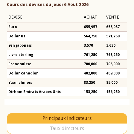
Cours des devises du jeudi 6 Août 2026
DEVISE
ACHAT
VENTE
Euro
655,957
655,957
Dollar us
564,750
571,750
Yen japonais
3,570
3,630
Livre sterling
761,250
768,250
Franc suisse
700,000
706,000
Dollar canadien
402,000
409,000
Yuan chinois
83,250
85,000
Dirham Emirats Arabes Unis
153,250
156,250
Principaux indicateurs
Taux directeurs