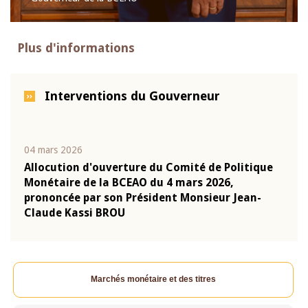
Plus d'informations
Interventions du Gouverneur
04 mars 2026
22 ju
que
Allocution d'ouverture du Comité de Politique
Mot 
Monétaire de la BCEAO du 4 mars 2026,
Kass
-
prononcée par son Président Monsieur Jean-
prés
Claude Kassi BROU
BCE
Marchés monétaire et des titres