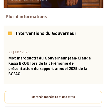
Gouverneur de la BCEAO
Plus d'informations
Interventions du Gouverneur
22 juillet 2026
10 ju
que
Mot introductif du Gouverneur Jean-Claude
Allo
Kassi BROU lors de la cérémonie de
Moné
-
présentation du rapport annuel 2025 de la
pron
BCEAO
Clau
Marchés monétaire et des titres