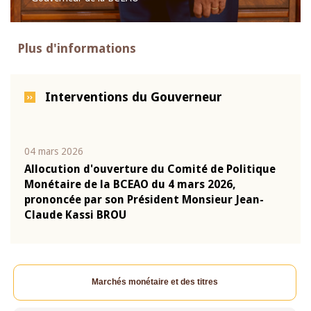
Plus d'informations
Interventions du Gouverneur
04 mars 2026
22 ju
que
Allocution d'ouverture du Comité de Politique
Mot 
Monétaire de la BCEAO du 4 mars 2026,
Kass
-
prononcée par son Président Monsieur Jean-
prés
Claude Kassi BROU
BCE
Marchés monétaire et des titres