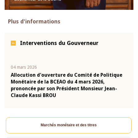
Plus d'informations
Interventions du Gouverneur
04 mars 2026
22 ju
que
Allocution d'ouverture du Comité de Politique
Mot 
Monétaire de la BCEAO du 4 mars 2026,
Kass
-
prononcée par son Président Monsieur Jean-
prés
Claude Kassi BROU
BCE
Marchés monétaire et des titres