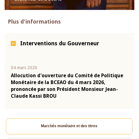
Plus d'informations
Interventions du Gouverneur
04 mars 2026
22 ju
que
Allocution d'ouverture du Comité de Politique
Mot 
Monétaire de la BCEAO du 4 mars 2026,
Kass
-
prononcée par son Président Monsieur Jean-
prés
Claude Kassi BROU
BCE
Marchés monétaire et des titres