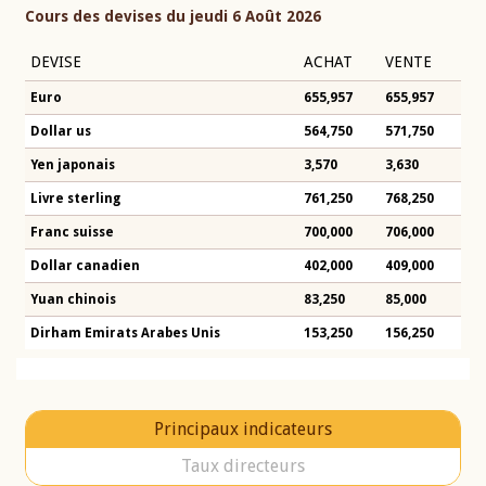
Cours des devises du jeudi 6 Août 2026
DEVISE
ACHAT
VENTE
Euro
655,957
655,957
Dollar us
564,750
571,750
Yen japonais
3,570
3,630
Livre sterling
761,250
768,250
Franc suisse
700,000
706,000
Dollar canadien
402,000
409,000
Yuan chinois
83,250
85,000
Dirham Emirats Arabes Unis
153,250
156,250
Principaux indicateurs
Taux directeurs