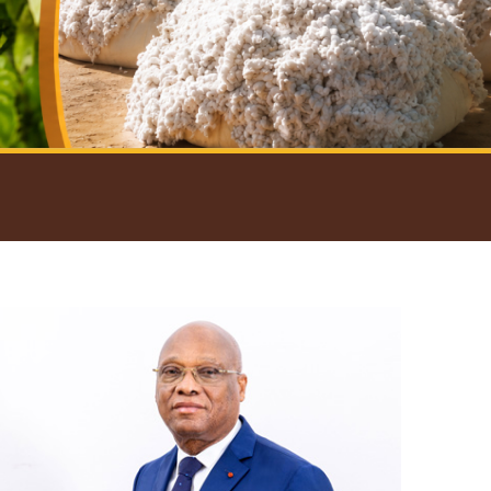
introductif du Gouverneur
Open
configuration
options