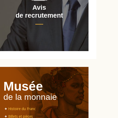
Avis
de recrutement
d
Musée
de la monnaie
Histoire du Franc
Billets et pièces