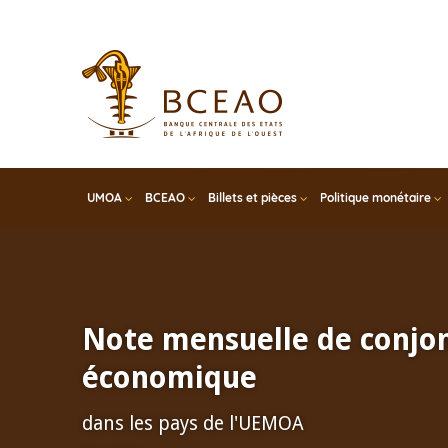
Skip
to
main
content
UMOA
BCEAO
Billets et pièces
Politique monétaire
Note mensuelle de conjo
économique
dans les pays de l'UEMOA