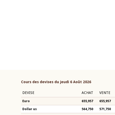
22 juillet 2026
ouverture du Comité de
Mot introductif du Gouvern
étaire de la BCEAO du 4 mars
Claude Kassi BROU lors de l
ée par son Président
présentation du rapport ann
n-Claude Kassi BROU
BCEAO
Cours des devises du jeudi 6 Août 2026
DEVISE
ACHAT
VENTE
Euro
655,957
655,957
Dollar us
564,750
571,750