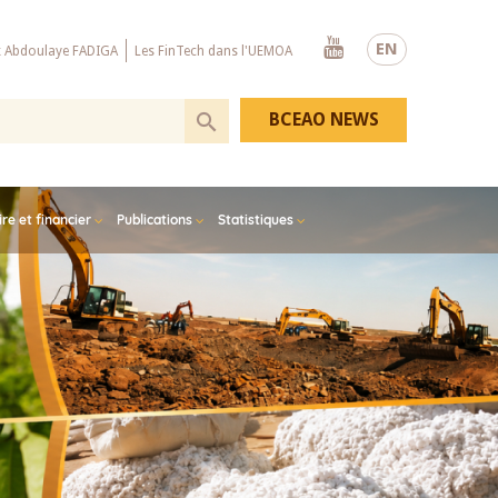
Youtube
EN
x Abdoulaye FADIGA
Les FinTech dans l'UEMOA
BCEAO NEWS
e et financier
Publications
Statistiques