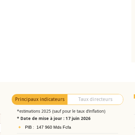
10 juin 2026
eur Jean-
Allocution d'ouverture du Comité de
a cérémonie de
Politique Monétaire de la BCEAO du 10 jui
uel 2025 de la
2026, prononcée par son Président
Monsieur Jean-Claude Kassi BROU
Principaux indicateurs
Taux directeurs
*estimations 2025 (sauf pour le taux d’inflation)
* Date de mise à jour : 17 juin 2026
PIB : 147 960 Mds Fcfa