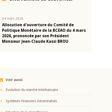
04 mars 2026
22 juillet 2026
Allocution d'ouverture du Comité de
Mot introduc
n
Politique Monétaire de la BCEAO du 4 mars
Claude Kassi
2026, prononcée par son Président
présentation
Monsieur Jean-Claude Kassi BROU
BCEAO
Voir aussi
Evolution du marché interbancaire
Systèmes Financiers Décentralisés