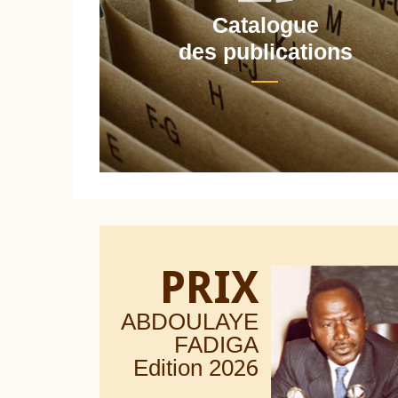
Catalogue
nt
des publications
PRIX
ABDOULAYE
FADIGA
Edition 20
26