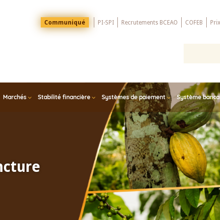
Menu
Communiqué
PI-SPI
Recrutements BCEAO
COFEB
Pri
Top
Marchés
Stabilité financière
Systèmes de paiement
Système bancair
ncture