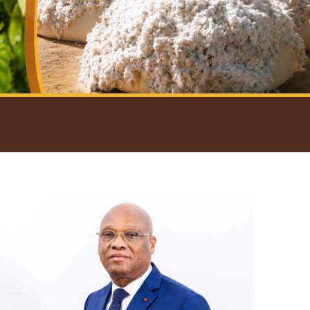
introductif du Gouverneur
Open
configuration
options