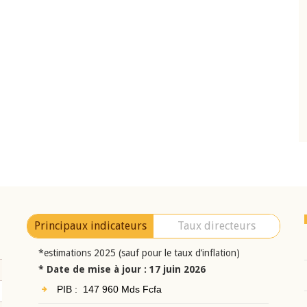
10 juin 2026
eur Jean-
Allocution d'ouverture du Comité de
a cérémonie de
Politique Monétaire de la BCEAO du 10 jui
uel 2025 de la
2026, prononcée par son Président
Monsieur Jean-Claude Kassi BROU
Principaux indicateurs
Taux directeurs
*estimations 2025 (sauf pour le taux d’inflation)
* Date de mise à jour : 17 juin 2026
PIB : 147 960 Mds Fcfa