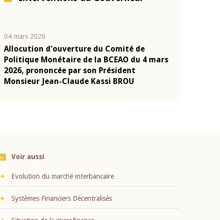
04 mars 2026
22 juillet 2026
Allocution d'ouverture du Comité de
Mot introduc
n
Politique Monétaire de la BCEAO du 4 mars
Claude Kassi
2026, prononcée par son Président
présentation
Monsieur Jean-Claude Kassi BROU
BCEAO
Voir aussi
Evolution du marché interbancaire
Systèmes Financiers Décentralisés