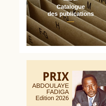
Catalogue
nt
des publications
PRIX
ABDOULAYE
FADIGA
Edition 20
26