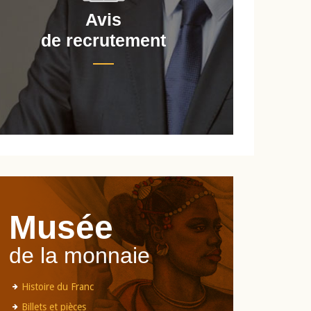
Avis
de recrutement
d
Musée
de la monnaie
Histoire du Franc
Billets et pièces