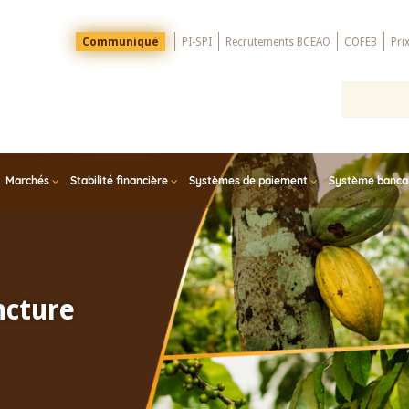
Menu
Communiqué
PI-SPI
Recrutements BCEAO
COFEB
Pri
Top
Marchés
Stabilité financière
Systèmes de paiement
Système bancair
ncture