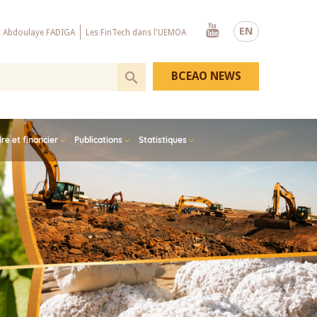
Youtube
EN
x Abdoulaye FADIGA
Les FinTech dans l'UEMOA
BCEAO NEWS
e et financier
Publications
Statistiques