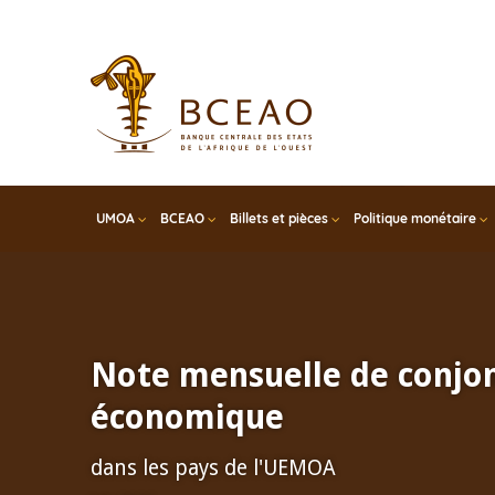
Skip
to
main
content
UMOA
BCEAO
Billets et pièces
Politique monétaire
Note mensuelle de conjo
économique
dans les pays de l'UEMOA