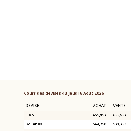
22 juillet 2026
ouverture du Comité de
Mot introductif du Gouvern
étaire de la BCEAO du 4 mars
Claude Kassi BROU lors de l
ée par son Président
présentation du rapport ann
n-Claude Kassi BROU
BCEAO
Cours des devises du jeudi 6 Août 2026
DEVISE
ACHAT
VENTE
Euro
655,957
655,957
Dollar us
564,750
571,750