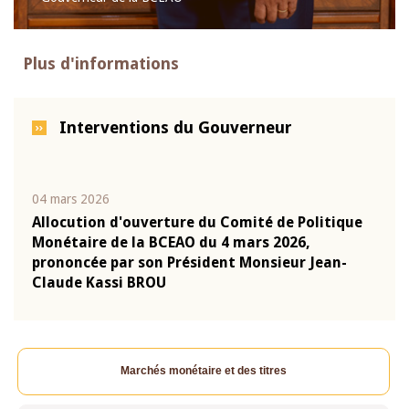
Plus d'informations
Interventions du Gouverneur
04 mars 2026
22 ju
que
Allocution d'ouverture du Comité de Politique
Mot 
Monétaire de la BCEAO du 4 mars 2026,
Kass
-
prononcée par son Président Monsieur Jean-
prés
Claude Kassi BROU
BCE
Marchés monétaire et des titres