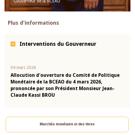
Gouverneur de la BCEAO
Plus d'informations
Interventions du Gouverneur
04 mars 2026
22 ju
que
Allocution d'ouverture du Comité de Politique
Mot 
Monétaire de la BCEAO du 4 mars 2026,
Kass
-
prononcée par son Président Monsieur Jean-
prés
Claude Kassi BROU
BCE
Marchés monétaire et des titres