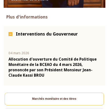
Plus d'informations
Interventions du Gouverneur
04 mars 2026
22 ju
que
Allocution d'ouverture du Comité de Politique
Mot 
Monétaire de la BCEAO du 4 mars 2026,
Kass
-
prononcée par son Président Monsieur Jean-
prés
Claude Kassi BROU
BCE
Marchés monétaire et des titres