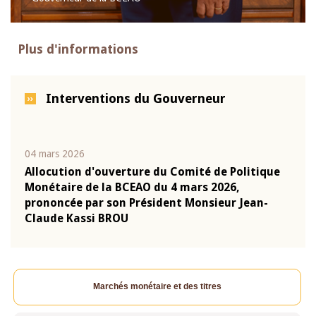
Plus d'informations
Interventions du Gouverneur
04 mars 2026
22 ju
que
Allocution d'ouverture du Comité de Politique
Mot 
Monétaire de la BCEAO du 4 mars 2026,
Kass
-
prononcée par son Président Monsieur Jean-
prés
Claude Kassi BROU
BCE
Marchés monétaire et des titres