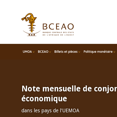
Skip
to
main
content
UMOA
BCEAO
Billets et pièces
Politique monétaire
Note mensuelle de conjo
économique
dans les pays de l'UEMOA