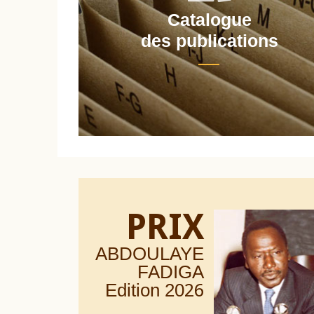
Catalogue
nt
des publications
PRIX
ABDOULAYE
FADIGA
Edition 20
26