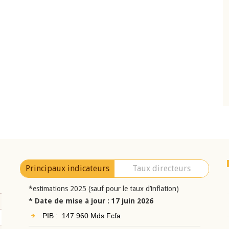
10 juin 2026
04 mar
an-
Allocution d'ouverture du Comité de
Alloc
monie de
Politique Monétaire de la BCEAO du 10 juin
Polit
25 de la
2026, prononcée par son Président
2026,
Monsieur Jean-Claude Kassi BROU
Monsi
Principaux indicateurs
Taux directeurs
*estimations 2025 (sauf pour le taux d’inflation)
* Date de mise à jour : 17 juin 2026
PIB : 147 960 Mds Fcfa