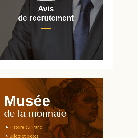
Avis
de recrutement
d
Musée
de la monnaie
Histoire du Franc
Billets et pièces