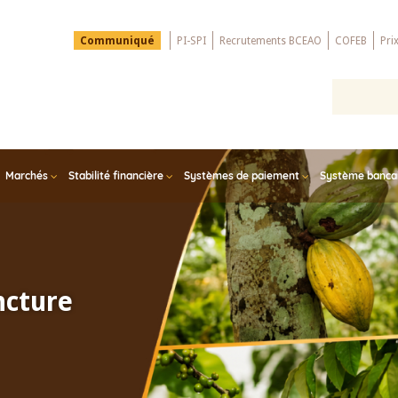
Menu
Communiqué
PI-SPI
Recrutements BCEAO
COFEB
Pri
Top
Marchés
Stabilité financière
Systèmes de paiement
Système bancair
ncture