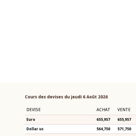
22 juillet 2026
ure du Comité de
Mot introductif du Gouverneur Je
 de la BCEAO du 4 mars
Claude Kassi BROU lors de la céré
 son Président
présentation du rapport annuel 20
de Kassi BROU
BCEAO
Cours des devises du jeudi 6 Août 2026
DEVISE
ACHAT
VENTE
Euro
655,957
655,957
Dollar us
564,750
571,750