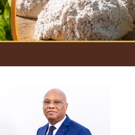
introductif du Gouverneur
Open
configuration
options