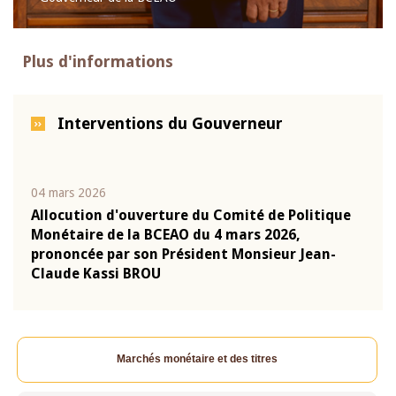
Plus d'informations
Interventions du Gouverneur
04 mars 2026
22 ju
que
Allocution d'ouverture du Comité de Politique
Mot 
Monétaire de la BCEAO du 4 mars 2026,
Kass
-
prononcée par son Président Monsieur Jean-
prés
Claude Kassi BROU
BCE
Marchés monétaire et des titres