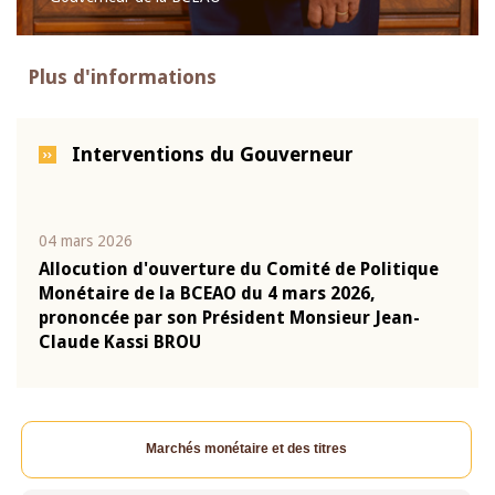
Plus d'informations
Interventions du Gouverneur
04 mars 2026
22 ju
que
Allocution d'ouverture du Comité de Politique
Mot 
Monétaire de la BCEAO du 4 mars 2026,
Kass
-
prononcée par son Président Monsieur Jean-
prés
Claude Kassi BROU
BCE
Marchés monétaire et des titres