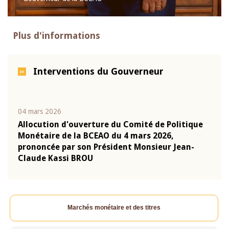
Plus d'informations
Interventions du Gouverneur
04 mars 2026
22 ju
que
Allocution d'ouverture du Comité de Politique
Mot 
Monétaire de la BCEAO du 4 mars 2026,
Kass
-
prononcée par son Président Monsieur Jean-
prés
Claude Kassi BROU
BCE
Marchés monétaire et des titres