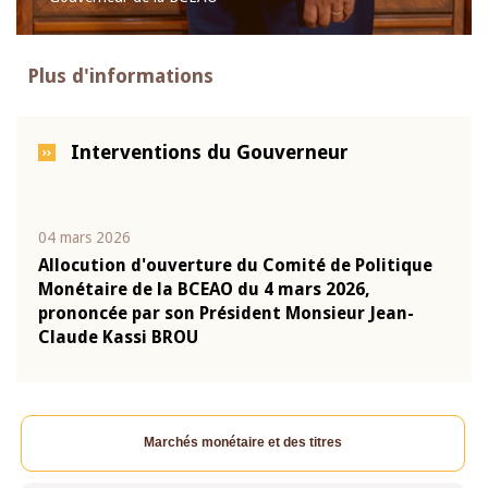
Plus d'informations
Interventions du Gouverneur
04 mars 2026
22 ju
que
Allocution d'ouverture du Comité de Politique
Mot 
Monétaire de la BCEAO du 4 mars 2026,
Kass
-
prononcée par son Président Monsieur Jean-
prés
Claude Kassi BROU
BCE
Marchés monétaire et des titres