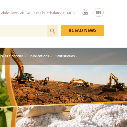
Youtube
EN
x Abdoulaye FADIGA
Les FinTech dans l'UEMOA
BCEAO NEWS
e et financier
Publications
Statistiques