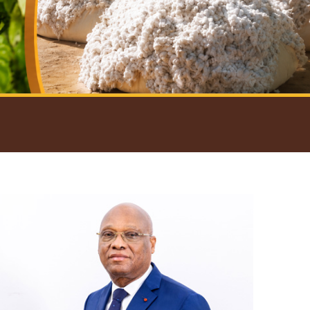
introductif du Gouverneur
Open
configuration
options