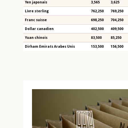
Yen japonais
3,565
3,625
Livre sterling
762,250
769,250
Franc suisse
698,250
704,250
Dollar canadien
402,500
409,500
Yuan chinois
83,500
85,250
Dirham Emirats Arabes Unis
153,500
156,500