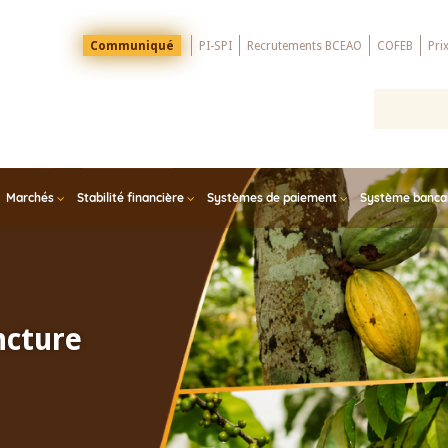
Menu
Communiqué
PI-SPI
Recrutements BCEAO
COFEB
Pri
Top
Marchés
Stabilité financière
Systèmes de paiement
Système bancair
ncture