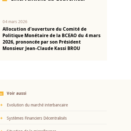
04 mars 2026
22 juillet 2026
Allocution d'ouverture du Comité de
Mot introduc
n
Politique Monétaire de la BCEAO du 4 mars
Claude Kassi
2026, prononcée par son Président
présentation
Monsieur Jean-Claude Kassi BROU
BCEAO
Voir aussi
Evolution du marché interbancaire
Systèmes Financiers Décentralisés