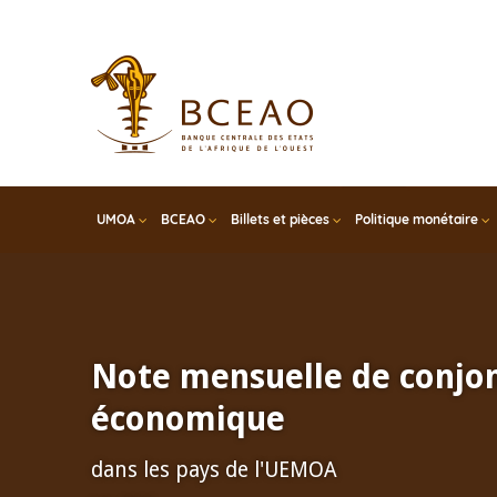
Skip
to
main
content
UMOA
BCEAO
Billets et pièces
Politique monétaire
Note mensuelle de conjo
économique
dans les pays de l'UEMOA