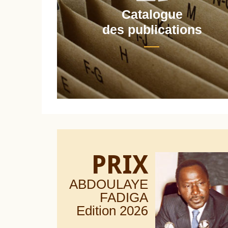
Catalogue
nt
des publications
PRIX
ABDOULAYE
FADIGA
Edition 20
26