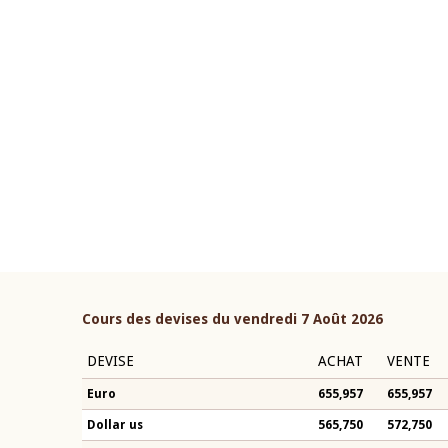
22 juillet 2026
ouverture du Comité de
Mot introductif du Gouvern
étaire de la BCEAO du 4 mars
Claude Kassi BROU lors de l
ée par son Président
présentation du rapport ann
n-Claude Kassi BROU
BCEAO
Cours des devises du vendredi 7 Août 2026
DEVISE
ACHAT
VENTE
Euro
655,957
655,957
Dollar us
565,750
572,750