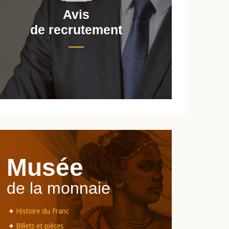
Avis
de recrutement
d
Musée
de la monnaie
Histoire du Franc
Billets et pièces