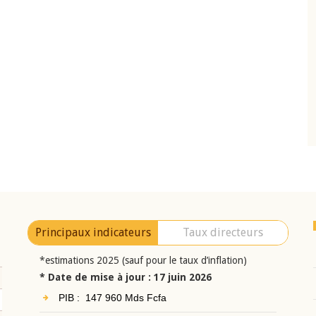
10 juin 2026
eur Jean-
Allocution d'ouverture du Comité de
a cérémonie de
Politique Monétaire de la BCEAO du 10 jui
uel 2025 de la
2026, prononcée par son Président
Monsieur Jean-Claude Kassi BROU
Principaux indicateurs
Taux directeurs
*estimations 2025 (sauf pour le taux d’inflation)
* Date de mise à jour : 17 juin 2026
PIB : 147 960 Mds Fcfa