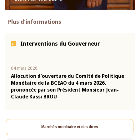
Plus d'informations
Interventions du Gouverneur
04 mars 2026
22 ju
que
Allocution d'ouverture du Comité de Politique
Mot 
Monétaire de la BCEAO du 4 mars 2026,
Kass
-
prononcée par son Président Monsieur Jean-
prés
Claude Kassi BROU
BCE
Marchés monétaire et des titres