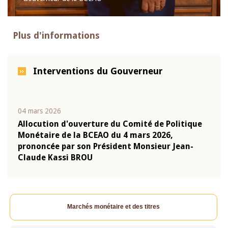
Plus d'informations
Interventions du Gouverneur
04 mars 2026
22 ju
que
Allocution d'ouverture du Comité de Politique
Mot 
Monétaire de la BCEAO du 4 mars 2026,
Kass
-
prononcée par son Président Monsieur Jean-
prés
Claude Kassi BROU
BCE
Marchés monétaire et des titres