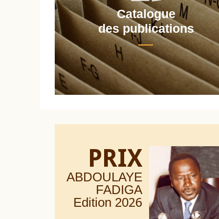
Catalogue
nt
des publications
PRIX
ABDOULAYE
FADIGA
Edition 20
26