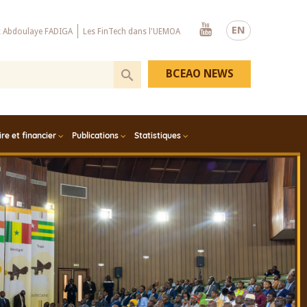
Youtube
EN
x Abdoulaye FADIGA
Les FinTech dans l'UEMOA
BCEAO NEWS
e et financier
Publications
Statistiques