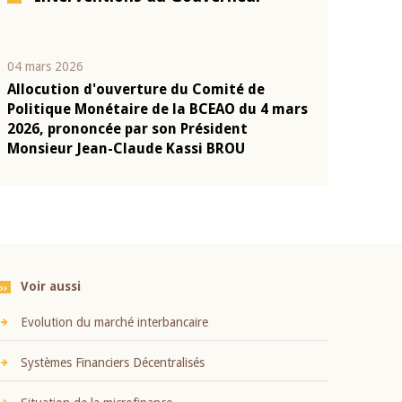
04 mars 2026
22 juillet 2026
Allocution d'ouverture du Comité de
Mot introduc
n
Politique Monétaire de la BCEAO du 4 mars
Claude Kassi
2026, prononcée par son Président
présentation
Monsieur Jean-Claude Kassi BROU
BCEAO
Voir aussi
Evolution du marché interbancaire
Systèmes Financiers Décentralisés