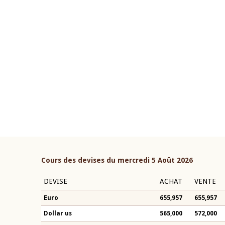
22 juillet 2026
ouverture du Comité de
Mot introductif du Gouvern
étaire de la BCEAO du 4 mars
Claude Kassi BROU lors de l
ée par son Président
présentation du rapport ann
n-Claude Kassi BROU
BCEAO
Cours des devises du mercredi 5 Août 2026
DEVISE
ACHAT
VENTE
Euro
655,957
655,957
Dollar us
565,000
572,000