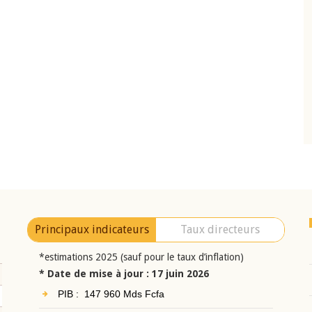
10 juin 2026
eur Jean-
Allocution d'ouverture du Comité de
a cérémonie de
Politique Monétaire de la BCEAO du 10 jui
uel 2025 de la
2026, prononcée par son Président
Monsieur Jean-Claude Kassi BROU
Principaux indicateurs
Taux directeurs
*estimations 2025 (sauf pour le taux d’inflation)
* Date de mise à jour : 17 juin 2026
PIB : 147 960 Mds Fcfa