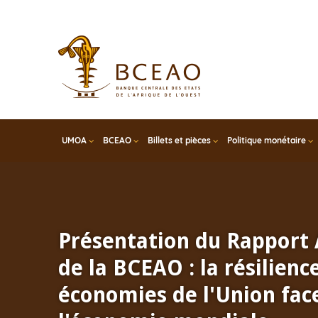
Skip
to
main
content
UMOA
BCEAO
Billets et pièces
Politique monétaire
Présentation du Rapport
de la BCEAO : la résilienc
économies de l'Union face