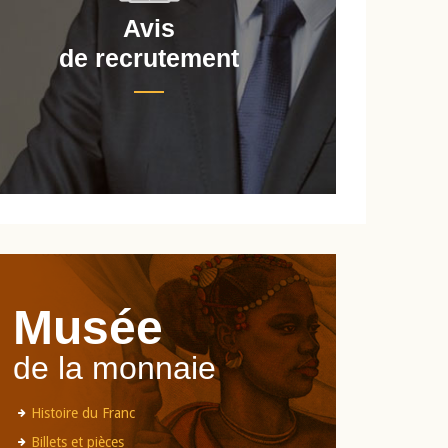
Avis
de recrutement
d
Musée
de la monnaie
Histoire du Franc
Billets et pièces