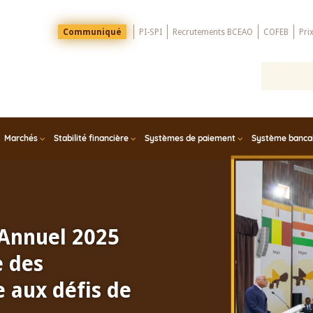
Menu
Communiqué
PI-SPI
Recrutements BCEAO
COFEB
Pri
Top
Marchés
Stabilité financière
Systèmes de paiement
Système bancair
 Annuel 2025
e des
 aux défis de